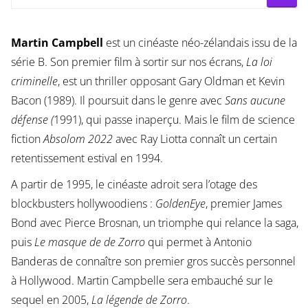
Martin Campbell
est un cinéaste néo-zélandais issu de la
série B. Son premier film à sortir sur nos écrans,
La loi
criminelle
, est un thriller opposant Gary Oldman et Kevin
Bacon (1989). Il poursuit dans le genre avec
Sans aucune
défense (
1991), qui passe inaperçu. Mais le film de science
fiction
Absolom 2022
avec Ray Liotta connaît un certain
retentissement estival en 1994.
A partir de 1995, le cinéaste adroit sera l’otage des
blockbusters hollywoodiens :
GoldenEye
, premier James
Bond avec Pierce Brosnan, un triomphe qui relance la saga,
puis
Le masque de de Zorro
qui permet à Antonio
Banderas de connaître son premier gros succès personnel
à Hollywood. Martin Campbelle sera embauché sur le
sequel en 2005,
La légende de Zorro
.