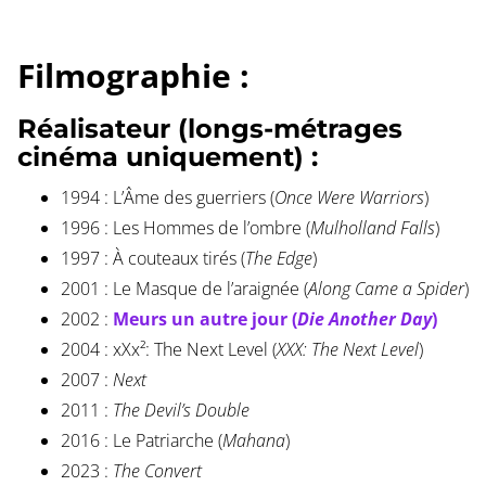
Filmographie :
Réalisateur (longs-métrages
cinéma uniquement) :
1994 : L’Âme des guerriers (
Once Were Warriors
)
1996 : Les Hommes de l’ombre (
Mulholland Falls
)
1997 : À couteaux tirés (
The Edge
)
2001 : Le Masque de l’araignée (
Along Came a Spider
)
2002 :
Meurs un autre jour (
Die Another Day
)
2004 : xXx²: The Next Level (
XXX: The Next Level
)
2007 :
Next
2011 :
The Devil’s Double
2016 : Le Patriarche (
Mahana
)
2023 :
The Convert