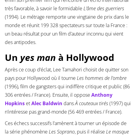
enfin son premier film qui rencontre un écho international
très favorable, à savoir le formidable
L’âme des guerriers
(1994). Le métrage remporte une vingtaine de prix dans le
monde et réunit 199 328 spectateurs sur toute la France :
un beau résultat pour un film d’auteur inconnu qui vient
des antipodes.
Un
yes man
à Hollywood
Après ce coup d’éclat, Lee Tamahori choisit de quitter son
pays pour Hollywood où il tourne
Les hommes de l’ombre
(1996), film de gangsters qui indiffère critique et public (86
306 entrées / France). Ensuite, il oppose
Anthony
Hopkins
et
Alec Baldwin
dans
À couteaux tirés
(1997) qui
n’intéresse pas grand-monde (56 469 entrées / France).
Ces échecs successifs l’amènent à tourner un épisode de
la série phénomène
Les Soprano
, puis il réalise
Le masque