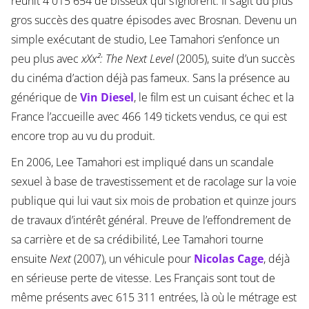
réunit 4 015 654 de bisseux qui s’ignorent. Il s’agit du plus
gros succès des quatre épisodes avec Brosnan. Devenu un
simple exécutant de studio, Lee Tamahori s’enfonce un
peu plus avec
xXx²: The Next Level
(2005), suite d’un succès
du cinéma d’action déjà pas fameux. Sans la présence au
générique de
Vin Diesel
, le film est un cuisant échec et la
France l’accueille avec 466 149 tickets vendus, ce qui est
encore trop au vu du produit.
En 2006, Lee Tamahori est impliqué dans un scandale
sexuel à base de travestissement et de racolage sur la voie
publique qui lui vaut six mois de probation et quinze jours
de travaux d’intérêt général. Preuve de l’effondrement de
sa carrière et de sa crédibilité, Lee Tamahori tourne
ensuite
Next
(2007), un véhicule pour
Nicolas Cage
, déjà
en sérieuse perte de vitesse. Les Français sont tout de
même présents avec 615 311 entrées, là où le métrage est