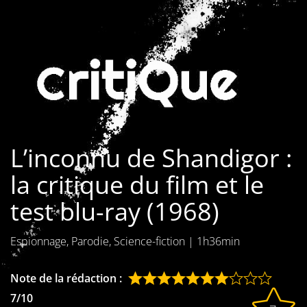
Les films par
genre
Séries
Les films
interdits
L’inconnu de Shandigor :
Les Dossiers
la critique du film et le
Les disparus
test blu-ray (1968)
Les acteurs
Espionnage, Parodie, Science-fiction
|
1h36min
Les actrices
Les réalisateurs
Note de la rédaction :
7/10