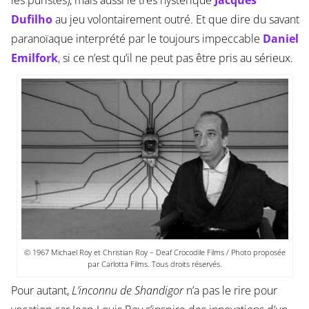
les puristes), mais aussi le très hystérique
Jacques
Dufilho
au jeu volontairement outré. Et que dire du savant
paranoïaque interprété par le toujours impeccable
Daniel
Emilfork
, si ce n’est qu’il ne peut pas être pris au sérieux.
© 1967 Michael Roy et Christian Roy – Deaf Crocodile Films / Photo proposée
par Carlotta Films. Tous droits réservés.
Pour autant,
L’inconnu de Shandigor
n’a pas le rire pour