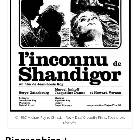
© 1967 Michael Roy et Christian Roy – Deaf Crocodile Films. Tous droits
réservés.