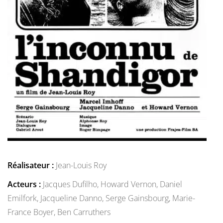
Réalisateur :
Jean-Louis Roy
Acteurs :
Jacques Dufilho,
Howard Vernon,
Daniel
Emilfork,
Jacqueline Danno,
Serge Gainsbourg,
Marie-
France Boyer,
Ben Carruthers