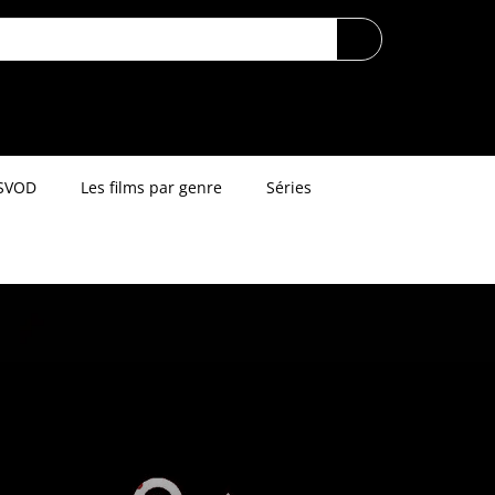
SVOD
Les films par genre
Séries