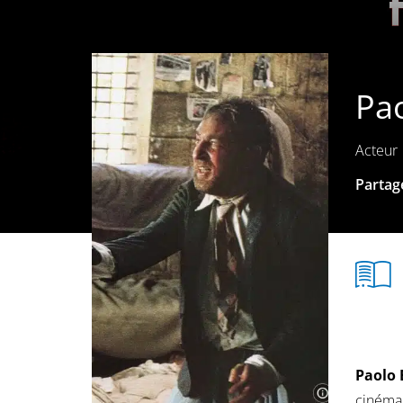
Pao
Acteur
Partage
Paolo 
cinéma 