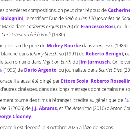
es premières compositions, on peut citer l’époux de
Catherin
 Bolognini
, le terrifiant Duc de
Salò ou les 120 Journées de So
r Maxia dans
Cadavres exquis
(1976) de
Francesco Rosi
, qui l
 Christ s’est arrêté à Eboli
(1980).
rne plus tard le père de
Mickey Rourke
dans
Francesco
(1989)
 blanche dans
Johnny Stecchino
(1991) de
Roberto Benigni
, o
de taxi romaine dans
Night on Earth
de
Jim Jarmusch
. On le v
al
(1996) de
Dario Argento
, ou journaliste dans
Scarlet Diva
(20
onacelli a aussi été dirigé par
Ettore Scola
,
Roberto Rosselli
 d’autres cinéastes, dans des longs métrages dont certains ne son
alement tourné des films à l’étranger, crédité au générique de
Mi
ble 3
(2006) de
J.J. Abrams
, et
The American
(2010) d’Anton Corb
eorge Clooney
.
onacelli est décédé le 8 octobre 2025 à l’âge de 88 ans.