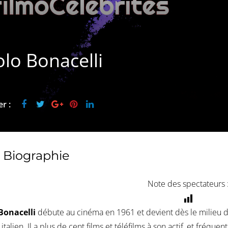
lo Bonacelli
r :
Biographie
Note des spectateurs 
Bonacelli
débute au cinéma en 1961 et devient dès le milieu d
italien. Il a plus de cent films et téléfilms à son actif, et fréqu