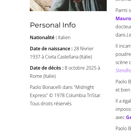
Parmi s
Mauro
Personal Info
docteu
dans
Le
Nationalité :
Italien
Il inca
Date de naissance :
28 février
poudre
1937 à Civita Castellana (Italie)
scène 
Date de décès :
8 octobre 2025 à
Stendh
Rome (Italie)
Paolo B
Paolo Bonacelli dans "Midnight
et bien
Express" © 1978 Columbia TriStar.
Il a ég
Tous droits réservés.
impossi
avec
G
Paolo B