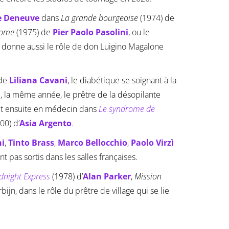
e Deneuve
dans
La grande bourgeoise
(1974) de
dome
(1975) de
Pier Paolo Pasolini
, ou le
ui donne aussi le rôle de don Luigino Magalone
 de
Liliana Cavani
, le diabétique se soignant à la
u, la même année, le prêtre de la désopilante
oit ensuite en médecin dans
Le syndrome de
00) d’
Asia Argento
.
ni
,
Tinto Brass
,
Marco Bellocchio
,
Paolo Virzì
t pas sortis dans les salles françaises.
dnight Express
(1978) d’
Alan Parker
,
Mission
ijn, dans le rôle du prêtre de village qui se lie