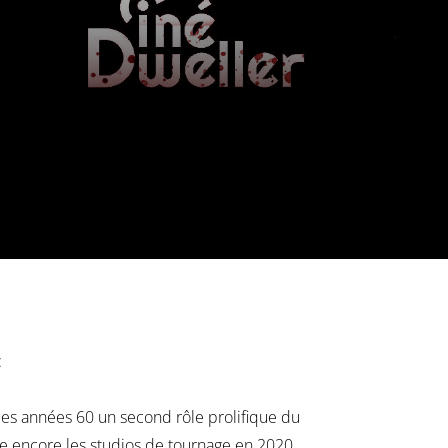
:
es années 60 un second rôle prolifique du
ente encore les studios de tournage en 2020.