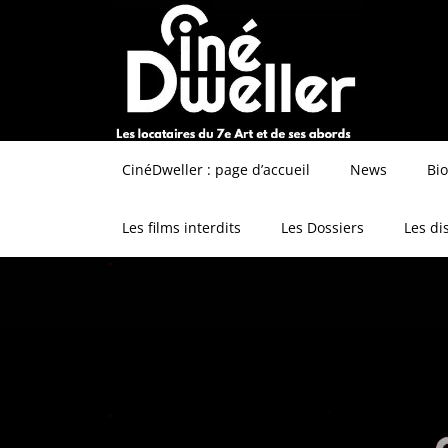
CinéDweller : page d’accueil
News
Bi
Les films interdits
Les Dossiers
Les di