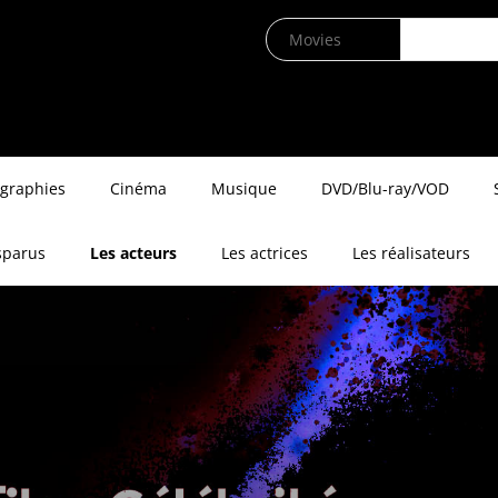
ographies
Cinéma
Musique
DVD/Blu-ray/VOD
sparus
Les acteurs
Les actrices
Les réalisateurs