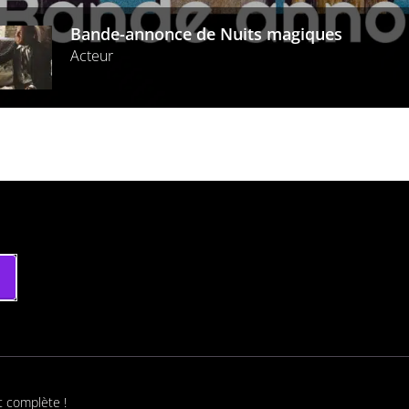
Bande-annonce de Nuits magiques
Acteur
t complète !