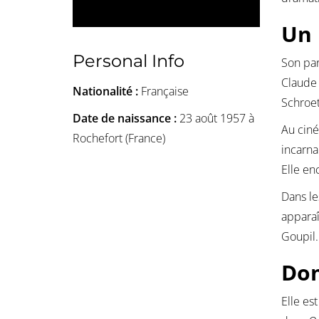
Un 
Personal Info
Son par
Claude 
Nationalité :
Française
Schroet
Date de naissance :
23 août 1957 à
Au ciné
Rochefort (France)
incarna
Elle en
Dans le
apparaî
Goupil.
Dom
Elle es