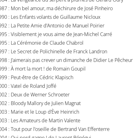
987 : Mon bel amour, ma déchirure de José Pinheiro
990 : Les Enfants volants de Guillaume Nicloux
992 : La Petite Amie d’Antonio de Manuel Poirier
995 : Visiblement je vous aime de Jean-Michel Carré
995 : La Cérémonie de Claude Chabrol
997 : Le Secret de Polichinelle de Franck Landron
998 : J’aimerais pas crever un dimanche de Didier Le Pêcheur
999 : À mort la mort ! de Romain Goupil
999 : Peut-être de Cédric Klapisch
000 : Vatel de Roland Joffé
002 : Deux de Werner Schroeter
002 : Bloody Mallory de Julien Magnat
003 : Marie et le Loup d’Ève Heinrich
003 : Les Amateurs de Martin Valente
004 : Tout pour l’oseille de Bertrand Van Effenterre
004 : Qui perd gagne ! de Laurent Bénégui