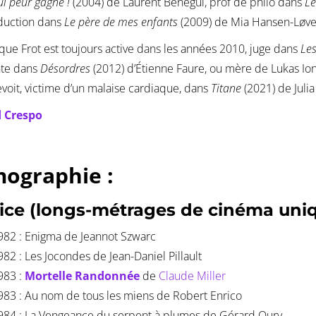
i peur gagne !
(2004) de Laurent Bénégui, prof de philo dans
Le
duction dans
Le père de mes enfants
(2009) de Mia Hansen-Løve
ue Frot est toujours active dans les années 2010, juge dans
Les
nte dans
Désordres
(2012) d’Étienne Faure, ou mère de Lukas I
evoit, victime d’un malaise cardiaque, dans
Titane
(2021) de Juli
 Crespo
mographie :
rice (longs-métrages de cinéma uni
982 : Enigma de Jeannot Szwarc
982 : Les Jocondes de Jean-Daniel Pillault
983 :
Mortelle Randonnée
de
Claude Miller
983 : Au nom de tous les miens de Robert Enrico
984 : La Vengeance du serpent à plumes de Gérard Oury