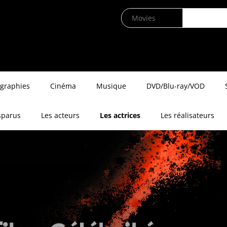
ographies
Cinéma
Musique
DVD/Blu-ray/VOD
sparus
Les acteurs
Les actrices
Les réalisateurs