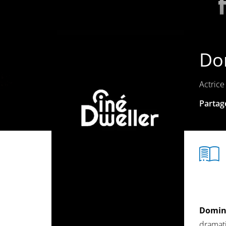
Do
Actrice
Partage
Domin
dramati