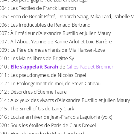
004 : Les Textiles de Franck Landron
005 : Foon de Benoît Pétré, Deborah Saïag, Mika Tard, Isabelle Vi
006 : Les Irréductibles de Renaud Bertrand
007 : À l’intérieur d’Alexandre Bustillo et Julien Maury
007 : All About Yvonne de Karine Arlot et Loïc Barrère
009 : Le Père de mes enfants de Mia Hansen-Løve
010 : Les Mains libres de Brigitte Sy
010 :
Elle s’appelait Sarah
de
Gilles Paquet-Brenner
011 : Les pseudonymes, de Nicolas Engel
012 : Le Prolongement de moi, de Steve Catieau
012 : Désordres d’Étienne Faure
014 : Aux yeux des vivants d’Alexandre Bustillo et Julien Maury
015 : The Smell of Us de Larry Clark
016 : Louise en hiver de Jean-François Laguionie (voix)
020 : Sous les étoiles de Paris de Claus Drexel
020 : Hors du monde de Marc Fouchard