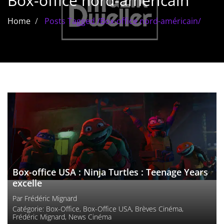
Box-office nord-américain
Les films par
Home
Posts Tagged
/
Box-office nord-américain/
genre
Séries
Les films
interdits
Les Dossiers
Les disparus
Les acteurs
Box-office USA : Ninja Turtles : Teenage Years
Les actrices
excelle
Par
Frédéric Mignard
Les réalisateurs
Catégorie:
Box-Office
,
Box-Office USA
,
Brèves Cinéma
,
Frédéric Mignard
,
News Cinéma