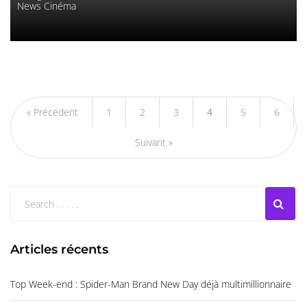
News Cinéma
« Précédent
1
2
3
4
5
6
Suivant »
Articles récents
Top Week-end : Spider-Man Brand New Day déjà multimillionnaire