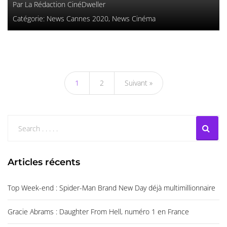
Par
La Rédaction CinéDweller
Catégorie:
News Cannes 2020
,
News Cinéma
1
2
Suivant »
Articles récents
Top Week-end : Spider-Man Brand New Day déjà multimillionnaire
Gracie Abrams : Daughter From Hell, numéro 1 en France