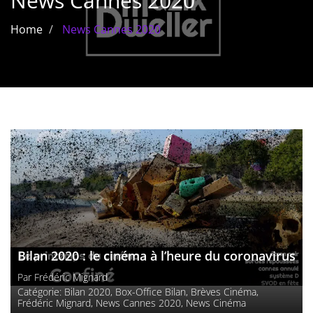
News Cannes 2020
Les films par
Home
News Cannes 2020
genre
Séries
Les films
interdits
Les Dossiers
Les disparus
Les acteurs
Les actrices
Bilan 2020 : le cinéma à l’heure du coronavirus
Par
Frédéric Mignard
Les réalisateurs
Catégorie:
Bilan 2020
,
Box-Office Bilan
,
Brèves Cinéma
,
Frédéric Mignard
,
News Cannes 2020
,
News Cinéma