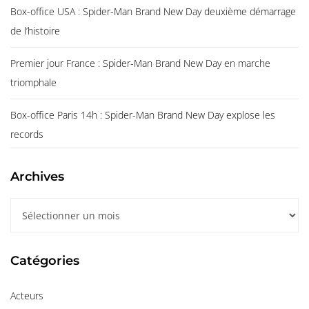
Box-office USA : Spider-Man Brand New Day deuxième démarrage
de l’histoire
Premier jour France : Spider-Man Brand New Day en marche
triomphale
Box-office Paris 14h : Spider-Man Brand New Day explose les
records
Archives
A
r
c
Catégories
h
i
Acteurs
v