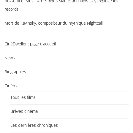
Box-office Paris 14h : Spider-Man Brand New Day explose les
records
Mort de Kavinsky, compositeur du mythique Nightcall
CinéDweller : page d’accueil
News
Biographies
Cinéma
Tous les films
Brèves cinéma
Les dernières chroniques