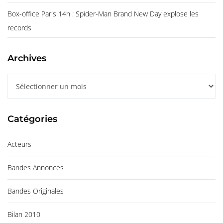
Box-office Paris 14h : Spider-Man Brand New Day explose les
records
Archives
A
r
c
Catégories
h
i
Acteurs
v
e
Bandes Annonces
s
Bandes Originales
Bilan 2010