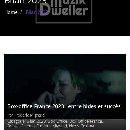
Bilan 2023
Les films par
Home
Bilan 2023
genre
Séries
Les films
interdits
Les Dossiers
Les disparus
Les acteurs
Les actrices
Box-office France 2023 : entre bides et succès
Par
Frédéric Mignard
Les réalisateurs
Catégorie:
Bilan 2023
,
Box-Office
,
Box-Office France
,
Brèves Cinéma
,
Frédéric Mignard
,
News Cinéma