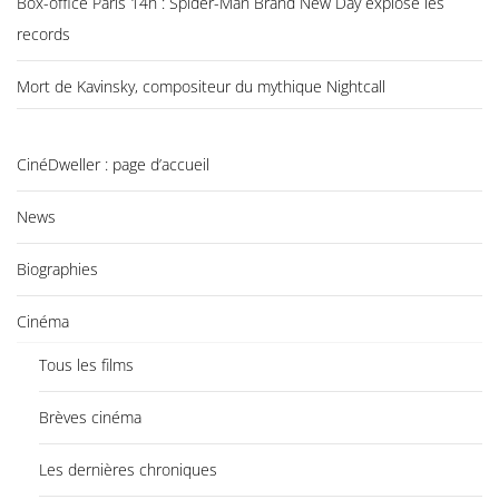
Box-office Paris 14h : Spider-Man Brand New Day explose les
records
Mort de Kavinsky, compositeur du mythique Nightcall
CinéDweller : page d’accueil
News
Biographies
Cinéma
Tous les films
Brèves cinéma
Les dernières chroniques