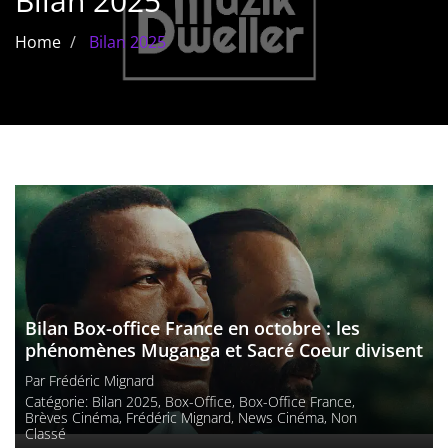
Bilan 2025
Les films par
Home
Bilan 2025
genre
Séries
Les films
interdits
Les Dossiers
Les disparus
Les acteurs
Bilan Box-office France en octobre : les
phénomènes Muganga et Sacré Coeur divisent
Les actrices
Par
Frédéric Mignard
Catégorie:
Bilan 2025
,
Box-Office
,
Box-Office France
,
Les réalisateurs
Brèves Cinéma
,
Frédéric Mignard
,
News Cinéma
,
Non
Classé