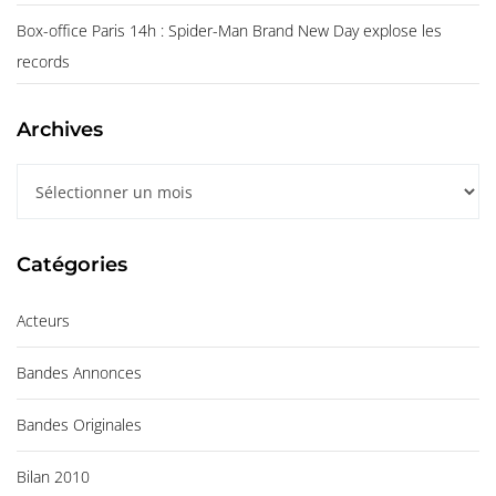
Box-office Paris 14h : Spider-Man Brand New Day explose les
records
Archives
A
r
c
Catégories
h
i
Acteurs
v
e
Bandes Annonces
s
Bandes Originales
Bilan 2010