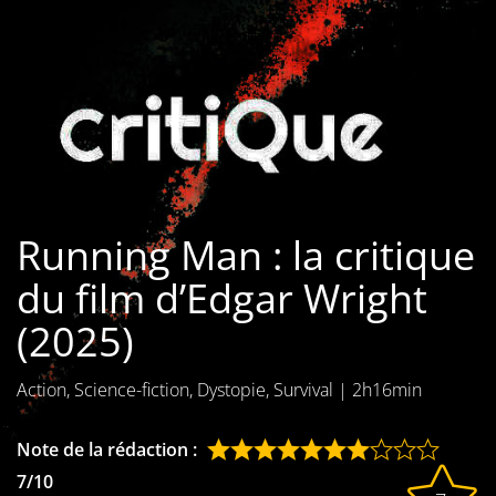
Les films par
genre
Séries
Les films
interdits
Running Man : la critique
Les Dossiers
du film d’Edgar Wright
Les disparus
(2025)
Les acteurs
Action, Science-fiction, Dystopie, Survival
|
2h16min
Les actrices
Les réalisateurs
Note de la rédaction :
7/10