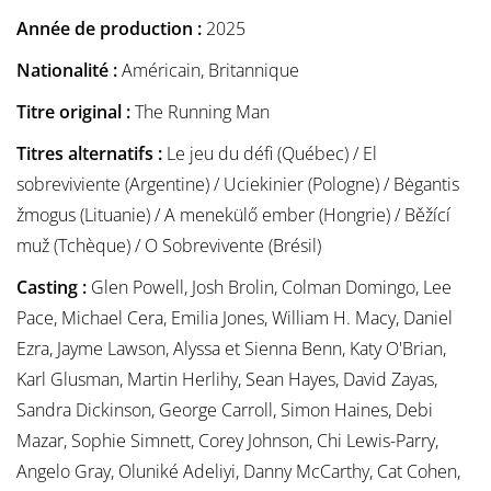
Année de production :
2025
Nationalité :
Américain, Britannique
Titre original :
The Running Man
Titres alternatifs :
Le jeu du défi (Québec) / El
sobreviviente (Argentine) / Uciekinier (Pologne) / Bėgantis
žmogus (Lituanie) / A menekülő ember (Hongrie) / Běžící
muž (Tchèque) / O Sobrevivente (Brésil)
Casting :
Glen Powell, Josh Brolin, Colman Domingo, Lee
Pace, Michael Cera, Emilia Jones, William H. Macy, Daniel
Ezra, Jayme Lawson, Alyssa et Sienna Benn, Katy O'Brian,
Karl Glusman, Martin Herlihy, Sean Hayes, David Zayas,
Sandra Dickinson, George Carroll, Simon Haines, Debi
Mazar, Sophie Simnett, Corey Johnson, Chi Lewis-Parry,
Angelo Gray, Oluniké Adeliyi, Danny McCarthy, Cat Cohen,