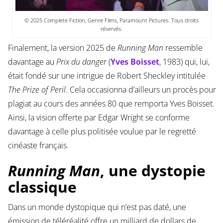
© 2025 Complete Fiction, Genre Films, Paramount Pictures. Tous droits
réservés.
Finalement, la version 2025 de
Running Man
ressemble
davantage au
Prix du danger
(
Yves Boisset
, 1983) qui, lui,
était fondé sur une intrigue de Robert Sheckley intitulée
The Prize of Peril
. Cela occasionna d’ailleurs un procès pour
plagiat au cours des années 80 que remporta Yves Boisset.
Ainsi, la vision offerte par Edgar Wright se conforme
davantage à celle plus politisée voulue par le regretté
cinéaste français.
Running Man
, une dystopie
classique
Dans un monde dystopique qui n’est pas daté, une
émission de téléréalité offre un milliard de dollars de