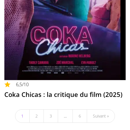
6,5
/10
Coka Chicas : la critique du film (2025)
1
2
3
…
6
Suivant »