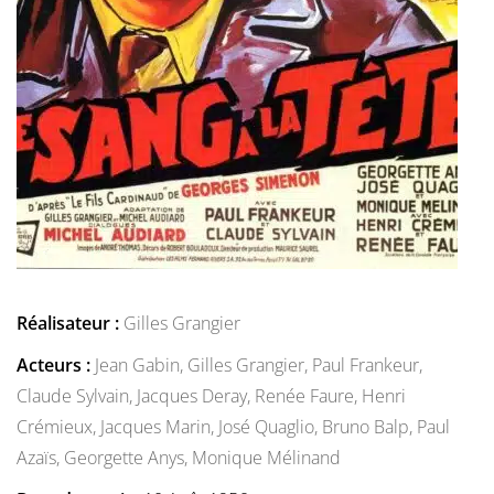
Réalisateur :
Gilles Grangier
Acteurs :
Jean Gabin,
Gilles Grangier,
Paul Frankeur,
Claude Sylvain,
Jacques Deray,
Renée Faure,
Henri
Crémieux,
Jacques Marin,
José Quaglio,
Bruno Balp,
Paul
Azaïs,
Georgette Anys,
Monique Mélinand