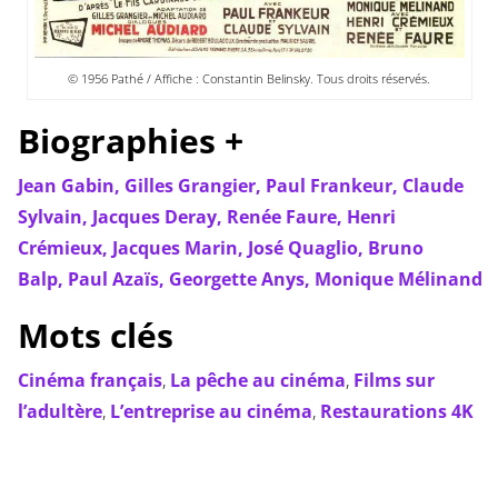
© 1956 Pathé / Affiche : Constantin Belinsky. Tous droits réservés.
Biographies +
Jean Gabin,
Gilles Grangier,
Paul Frankeur,
Claude
Sylvain,
Jacques Deray,
Renée Faure,
Henri
Crémieux,
Jacques Marin,
José Quaglio,
Bruno
Balp,
Paul Azaïs,
Georgette Anys,
Monique Mélinand
Mots clés
Cinéma français
,
La pêche au cinéma
,
Films sur
l’adultère
,
L’entreprise au cinéma
,
Restaurations 4K