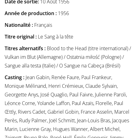
Date de sortie:
10 Août 1956
Année de production :
1956
Nationalité :
Français
Titre original :
Le Sang à la tête
Titres alternatifs :
Blood to the Head (titre international) /
Vulkan im Blut (Allemagne) / Ostatnia miłość (Pologne) /
Sangue alla testa (Italie) / O Sangue na Cabeça (Brésil)
Casting :
Jean Gabin, Renée Faure, Paul Frankeur,
Monique Mélinand, Henri Crémieux, Claude Sylvain,
Georgette Anys, José Quaglio, Paul Faivre, Julienne Paroli,
Léonce Corne, Yolande Laffon, Paul Azaïs, Florelle, Paul
Œttly, Rivers Cadet, Gabriel Gobin, France Asselin, Marcel
Perès, Rudy Palmer, Joël Schmitt, Jean-Louis Bras, Jacques
Marin, Lucienne Gray, Hugues Wanner, Albert Michel,
Zeimett, Bruno Balp, René Hell, Émile Genevois, Jimmy