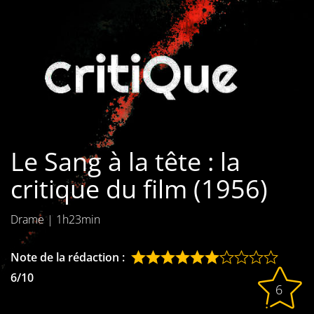
Les films par
genre
Séries
Les films
interdits
Le Sang à la tête : la
Les Dossiers
critique du film (1956)
Les disparus
Drame
|
1h23min
Les acteurs
Les actrices
Note de la rédaction :
6/10
Les réalisateurs
6