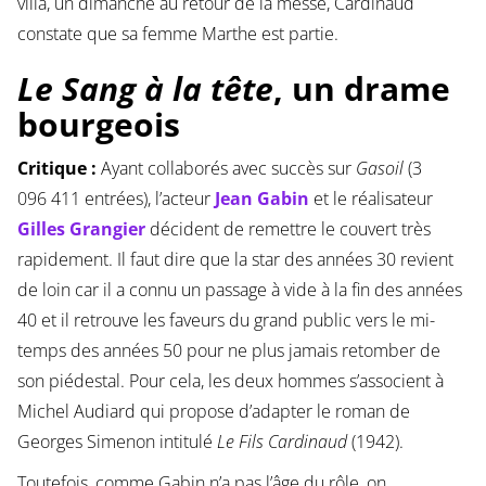
villa, un dimanche au retour de la messe, Cardinaud
constate que sa femme Marthe est partie.
Le Sang à la tête
, un drame
bourgeois
Critique :
Ayant collaborés avec succès sur
Gasoil
(3
096 411 entrées), l’acteur
Jean Gabin
et le réalisateur
Gilles Grangier
décident de remettre le couvert très
rapidement. Il faut dire que la star des années 30 revient
de loin car il a connu un passage à vide à la fin des années
40 et il retrouve les faveurs du grand public vers le mi-
temps des années 50 pour ne plus jamais retomber de
son piédestal. Pour cela, les deux hommes s’associent à
Michel Audiard qui propose d’adapter le roman de
Georges Simenon intitulé
Le Fils Cardinaud
(1942).
Toutefois, comme Gabin n’a pas l’âge du rôle, on