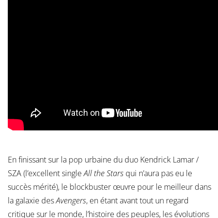
En finissant sur la pop urbaine du duo Kendrick Lamar /
SZA (l’excellent single
All the Stars
qui n’aura pas eu le
succès mérité), le blockbuster œuvre pour le meilleur dans
la galaxie des
Avengers
, en étant avant tout un regard
critique sur le monde, l’histoire des peuples, les évolutions