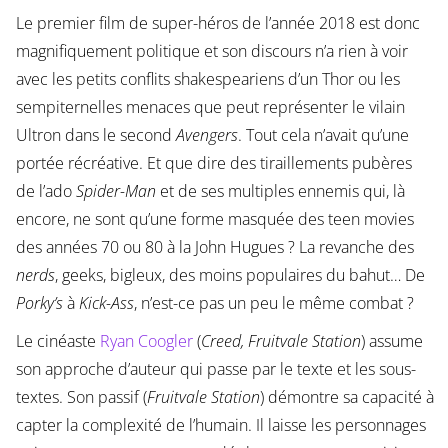
Le premier film de super-héros de l’année 2018 est donc
magnifiquement politique et son discours n’a rien à voir
avec les petits conflits shakespeariens d’un Thor ou les
sempiternelles menaces que peut représenter le vilain
Ultron dans le second
Avengers
. Tout cela n’avait qu’une
portée récréative. Et que dire des tiraillements pubères
de l’ado
Spider-Man
et de ses multiples ennemis qui, là
encore, ne sont qu’une forme masquée des teen movies
des années 70 ou 80 à la John Hugues ? La revanche des
nerds
, geeks, bigleux, des moins populaires du bahut… De
Porky’s
à
Kick-Ass
, n’est-ce pas un peu le même combat ?
Le cinéaste
Ryan Coogler
(
Creed, Fruitvale Station
) assume
son approche d’auteur qui passe par le texte et les sous-
textes. Son passif (
Fruitvale Station
) démontre sa capacité à
capter la complexité de l’humain. Il laisse les personnages