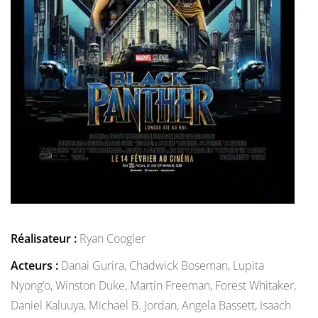
Réalisateur :
Ryan Coogler
Acteurs :
Danai Gurira,
Chadwick Boseman,
Lupita
Nyong’o,
Winston Duke,
Martin Freeman,
Forest Whitaker,
Daniel Kaluuya,
Michael B. Jordan,
Angela Bassett,
Isaach