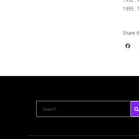
1992 : F
1995 : 
Share t