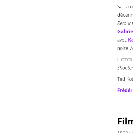
Sa carr
décenni
Retour v
Gabrie
avec
K
noire
W
Il retr
Shoote
Ted Kot
Frédér
Fil