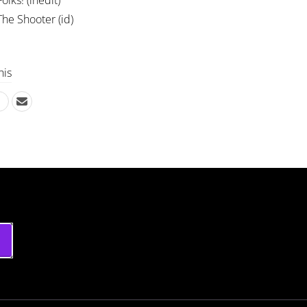
olks! (inédit)
The Shooter (id)
his