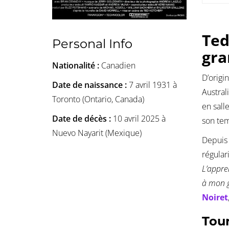
Ted
Personal Info
gra
Nationalité :
Canadien
D’origi
Date de naissance :
7 avril 1931 à
Australi
Toronto (Ontario, Canada)
en sall
Date de décès :
10 avril 2025 à
son te
Nuevo Nayarit (Mexique)
Depuis
régular
L’appre
à mon 
Noiret
Tou