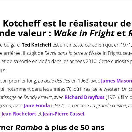
 Kotcheff est le réalisateur 
nde valeur :
Wake in Fright
et
ne bulgare,
Ted Kotcheff
est un cinéaste canadien qui, en 1971,
e arriérée. Il s’agit de
Réveil dans la terreur
(Wake in Fright), œuv
e et de sa sortie en vidéo dans les années 2010. Cette curiosité
mps.
 son premier long,
La belle des îles
en 1962, avec
James Maso
ité, notamment dans les années 70, où il réalise le western
Un co
ntissage de Duddy Kravitz
, avec
Richard Dreyfuss
(1974), film 
gazon
, avec
Jane Fonda
(1977) ; ou encore
La grande cuisine
, 
,
Jean Rochefort
et
Jean-Pierre Cassel
.
rner
Rambo
à plus de 50 ans