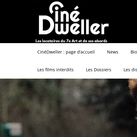
CinéDweller : page d’accueil
News
Bi
Les films interdits
Les Dossiers
Les di