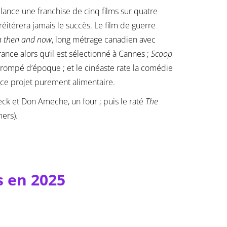
lance une franchise de cinq films sur quatre
réitérera jamais le succès. Le film de guerre
a then and now
, long métrage canadien avec
ance alors qu’il est sélectionné à Cannes ;
Scoop
t trompé d’époque ; et le cinéaste rate la comédie
 ce projet purement alimentaire.
ck et Don Ameche, un four ; puis le raté
The
ers).
s en 2025