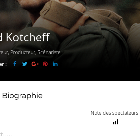
 Kotcheff
teur, Producteur, Scénariste
r :
Biographie
Note des spectateurs 