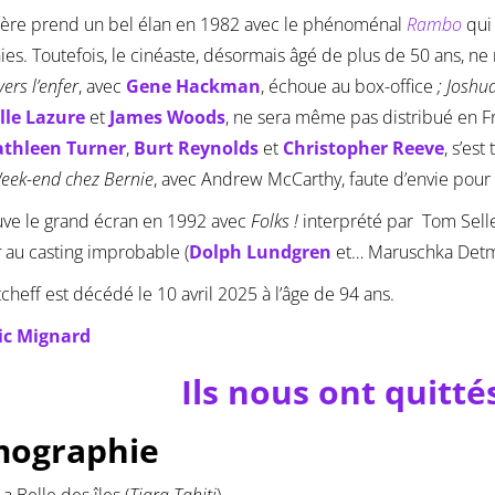
ière prend un bel élan en 1982 avec le phénoménal
Rambo
qui 
es. Toutefois, le cinéaste, désormais âgé de plus de 50 ans, ne 
ers l’enfer
, avec
Gene Hackman
, échoue au box-office
; Joshu
lle Lazure
et
James Woods
, ne sera même pas distribué en Fr
athleen Turner
,
Burt Reynolds
et
Christopher Reeve
, s’es
eek-end chez Bernie
, avec Andrew McCarthy, faute d’envie pour
ouve le grand écran en 1992 avec
Folks !
interprété par Tom Selle
r
au casting improbable (
Dolph Lundgren
et… Maruschka Detm
cheff est décédé le 10 avril 2025 à l’âge de 94 ans.
ic Mignard
Ils nous ont quitté
mographie