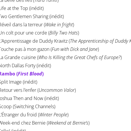
a Belle des îles (
Tiara Tahiti
)
ife at the Top (inédit)
Two Gentlemen Sharing (inédit)
Réveil dans la terreur (
Wake in fright
)
Un colt pour une corde (
Billy Two Hats
)
L’Apprentissage de Duddy Kravitz (
The Apprenticeship of Duddy K
Touche pas à mon gazon (
Fun with Dick and Jane
)
La Grande cuisine (
Who Is Killing the Great Chefs of Europe?
)
North Dallas Forty (inédit)
Rambo (
First Blood
)
Split Image (inédit)
etour vers l’enfer (
Uncommon Valor
)
Joshua Then and Now (inédit)
Scoop (Switching Channels)
L’Étranger du froid (
Winter People
)
Week-end chez Bernie (
Weekend at Bernie’s
)