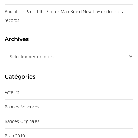
Box-office Paris 14h : Spider-Man Brand New Day explose les
records
Archives
A
r
c
Catégories
h
i
Acteurs
v
e
Bandes Annonces
s
Bandes Originales
Bilan 2010