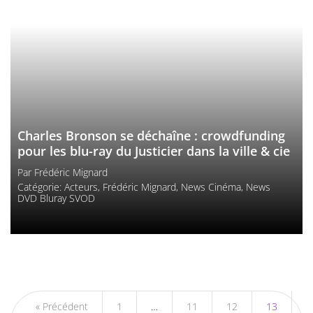
Charles Bronson se déchaîne : crowdfunding
pour les blu-ray du Justicier dans la ville & cie
Par
Frédéric Mignard
Catégorie:
Acteurs
,
Frédéric Mignard
,
News Cinéma
,
News
DVD Bluray SVOD
« Précédent
1
…
11
12
13