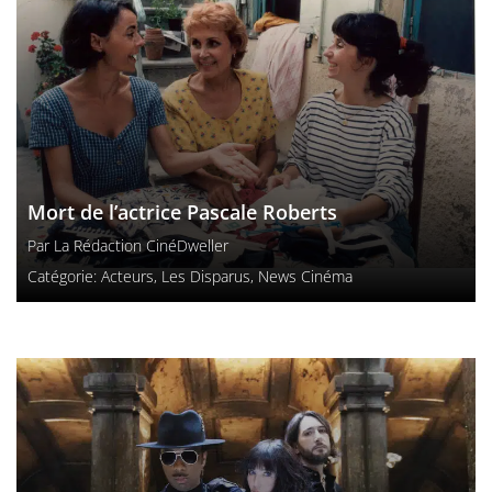
Mort de l’actrice Pascale Roberts
Par
La Rédaction CinéDweller
Catégorie:
Acteurs
,
Les Disparus
,
News Cinéma