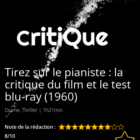
Les films par
genre
Séries
Les films
interdits
Tirez sur le pianiste : la
Les Dossiers
critique du film et le test
Les disparus
blu-ray (1960)
Les acteurs
Drame, Thriller
|
1h21min
Les actrices
Les réalisateurs
Note de la rédaction :
8/10