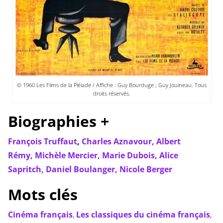
© 1960 Les Films de la Pléiade / Affiche : Guy Bourduge ; Guy Jouineau. Tous
droits réservés.
Biographies +
François Truffaut
,
Charles Aznavour,
Albert
Rémy,
Michèle Mercier,
Marie Dubois,
Alice
Sapritch,
Daniel Boulanger,
Nicole Berger
Mots clés
Cinéma français
,
Les classiques du cinéma français
,