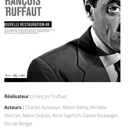
Réalisateur :
François Truffaut
Acteurs :
Charles Aznavour,
Albert Rémy,
Michèle
Mercier,
Marie Dubois,
Alice Sapritch,
Daniel Boulanger,
Nicole Berger