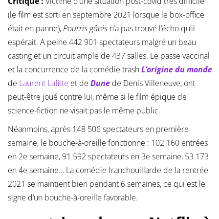
Critique :
Victime d’une situation post-covid très difficile
(le film est sorti en septembre 2021 lorsque le box-office
était en panne),
Pourris gâtés
n’a pas trouvé l’écho qu’il
espérait. A peine 442 901 spectateurs malgré un beau
casting et un circuit ample de 437 salles. Le passe vaccinal
et la concurrence de la comédie trash
L’origine du monde
de
Laurent Lafitte
et de
Dune
de Denis Villeneuve, ont
peut-être joué contre lui, même si le film épique de
science-fiction ne visait pas le même public.
Néanmoins, après 148 506 spectateurs en première
semaine, le bouche-à-oreille fonctionne : 102 160 entrées
en 2e semaine, 91 592 spectateurs en 3e semaine, 53 173
en 4e semaine… La comédie franchouillarde de la rentrée
2021 se maintient bien pendant 6 semaines, ce qui est le
signe d’un bouche-à-oreille favorable.