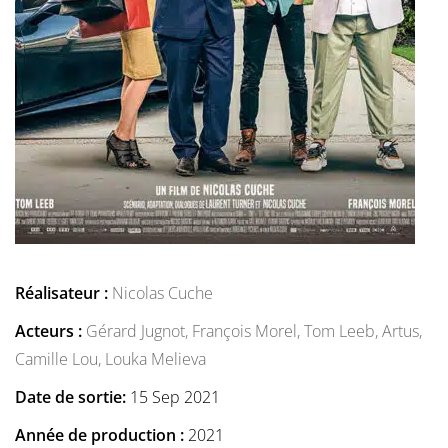
Réalisateur :
Nicolas Cuche
Acteurs :
Gérard Jugnot,
François Morel,
Tom Leeb,
Artus,
Camille Lou,
Louka Melieva
Date de sortie:
15 Sep 2021
Année de production :
2021