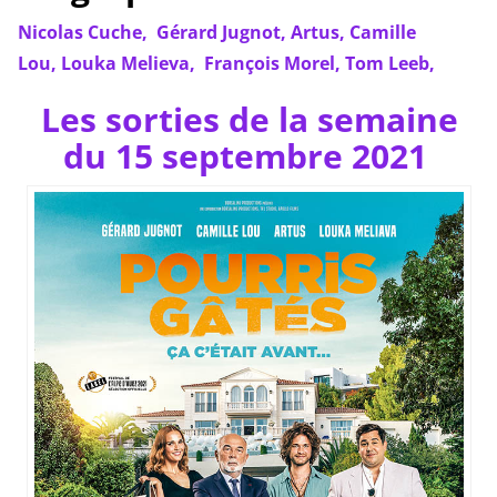
Nicolas Cuche,
Gérard Jugnot,
Artus,
Camille
Lou,
Louka Melieva
,
François Morel,
Tom Leeb,
Les sorties de la semaine
du 15 septembre 2021