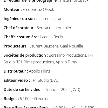
Directeur de la photographie :
Tristan Tortuyaux
Monteur :
Frédérique Olszak
Ingénieur du son :
Laurent Lafran
Chef décorateur :
Bertrand Lherminier
Cheffe costumière :
Laetitia Bouix
Producteurs :
Laurent Baudens, Gaël Nouaille
Sociétés de production :
Borsalino Productions, TF1
Studio, TF1 Films productions, Apollo Films
Distributeur :
Apollo Films
Editeur vidéo :
TF1 Studio (DVD)
Date de sortie vidéo :
26 janvier 2022 (DVD)
Budget :
6 100 000 euros
Box-office France / Paris :
442 901 entrées / 45 320