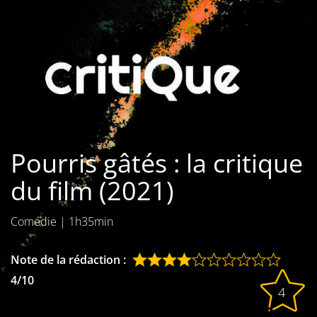
Les films par
genre
Séries
Les films
interdits
Pourris gâtés : la critique
Les Dossiers
du film (2021)
Les disparus
Comédie
|
1h35min
Les acteurs
Les actrices
Note de la rédaction :
4/10
Les réalisateurs
4