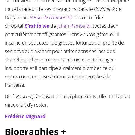
où il devient le vrai méchant de l’intrigue. L’acteur emploie
toute la fadeur de ses prestations dans le
Covid flick
de
Dany Boon,
8 Rue de l’Humanité
, et la comédie
d’hôpital
C’est la vie
de
Julie
n
Rambaldi
, toutes deux
particulièrement affligeantes. Dans
Pourris gâtés
. où il
incarne un séducteur de grosses fortunes qui profite de
son physique avenant pour attirer dans ses lacs des
donzelles riches et naïves, son faux accent étranger
insupporte et il participe à vraiment plomber ce qui
restera une tentative à-demi ratée de remake à la
française.
Bref,
Pourris gâtés
avait bien sa place sur Netflix. Et il aurait
mieux fait d’y rester.
Frédéric Mignard
Biographies +