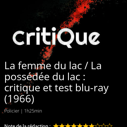
Les films par
genre
Séries
Les films
interdits
La femme du lac / La
Les Dossiers
possédée du lac :
Les disparus
critique et test blu-ray
Les acteurs
(1966)
Les actrices
Policier
|
1h25min
Les réalisateurs
Note de la rédaction :