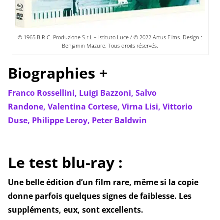
© 1965 B.R.C. Produzione S.r.l. – Istituto Luce / © 2022 Artus Films. Design :
Benjamin Mazure. Tous droits réservés.
Biographies +
Franco Rossellini,
Luigi Bazzoni,
Salvo
Randone,
Valentina Cortese,
Virna Lisi,
Vittorio
Duse,
Philippe Leroy,
Peter Baldwin
Le test blu-ray :
Une belle édition d’un film rare, même si la copie
donne parfois quelques signes de faiblesse. Les
suppléments, eux, sont excellents.