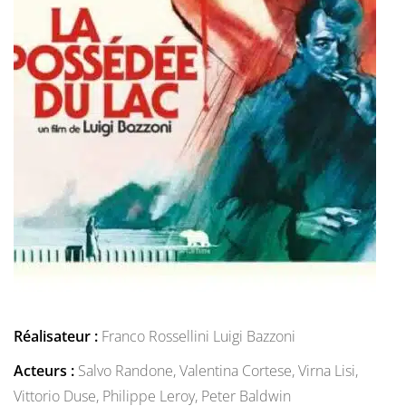
Réalisateur :
Franco Rossellini
Luigi Bazzoni
Acteurs :
Salvo Randone,
Valentina Cortese,
Virna Lisi,
Vittorio Duse,
Philippe Leroy,
Peter Baldwin