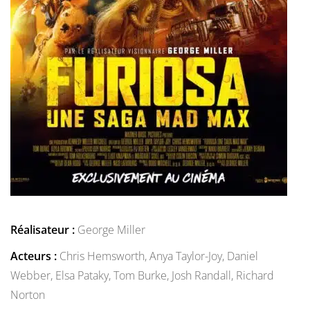
Réalisateur :
George Miller
Acteurs :
Chris Hemsworth,
Anya Taylor-Joy,
Daniel
Webber,
Elsa Pataky,
Tom Burke,
Josh Randall,
Richard
Norton