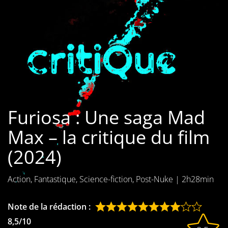
Les films par
genre
Séries
Les films
interdits
Furiosa : Une saga Mad
Les Dossiers
Max – la critique du film
Les disparus
(2024)
Les acteurs
Action, Fantastique, Science-fiction, Post-Nuke
|
2h28min
Les actrices
Les réalisateurs
Note de la rédaction :
8,5/10