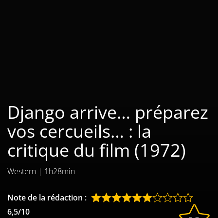
Les films par
genre
Séries
Les films
interdits
Django arrive… préparez
Les Dossiers
vos cercueils… : la
Les disparus
critique du film (1972)
Les acteurs
Western
|
1h28min
Les actrices
Les réalisateurs
Note de la rédaction :
6,5/10