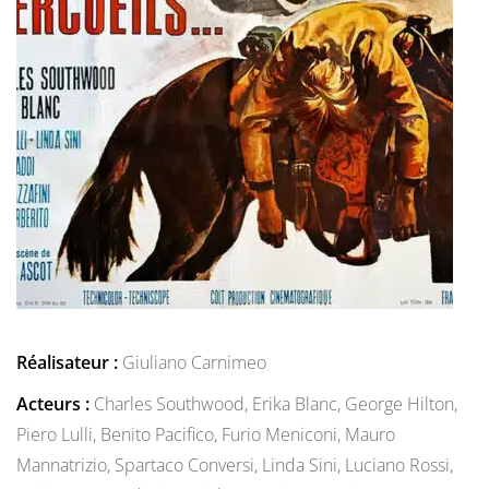
Réalisateur :
Giuliano Carnimeo
Acteurs :
Charles Southwood,
Erika Blanc,
George Hilton,
Piero Lulli,
Benito Pacifico,
Furio Meniconi,
Mauro
Mannatrizio,
Spartaco Conversi,
Linda Sini,
Luciano Rossi,