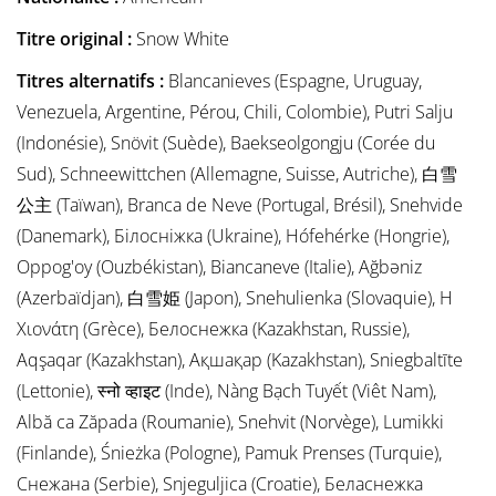
Titre original :
Snow White
Titres alternatifs :
Blancanieves (Espagne, Uruguay,
Venezuela, Argentine, Pérou, Chili, Colombie), Putri Salju
(Indonésie), Snövit (Suède), Baekseolgongju (Corée du
Sud), Schneewittchen (Allemagne, Suisse, Autriche), 白雪
公主 (Taïwan), Branca de Neve (Portugal, Brésil), Snehvide
(Danemark), Білосніжка (Ukraine), Hófehérke (Hongrie),
Oppog'oy (Ouzbékistan), Biancaneve (Italie), Ağbəniz
(Azerbaïdjan), 白雪姫 (Japon), Snehulienka (Slovaquie), Η
Χιονάτη (Grèce), Белоснежка (Kazakhstan, Russie),
Aqşaqar (Kazakhstan), Ақшақар (Kazakhstan), Sniegbaltīte
(Lettonie), स्नो व्हाइट (Inde), Nàng Bạch Tuyết (Viêt Nam),
Albă ca Zăpada (Roumanie), Snehvit (Norvège), Lumikki
(Finlande), Śnieżka (Pologne), Pamuk Prenses (Turquie),
Снежана (Serbie), Snjeguljica (Croatie), Беласнежка