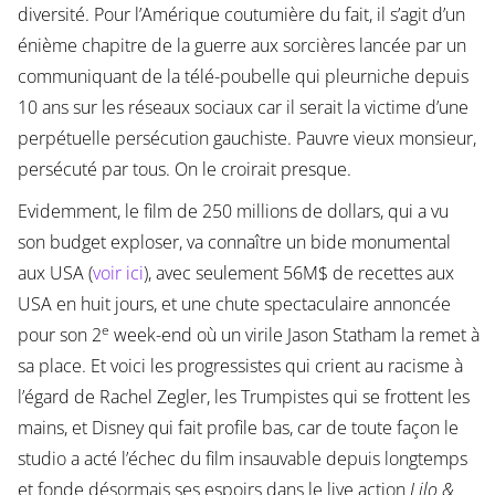
diversité. Pour l’Amérique coutumière du fait, il s’agit d’un
énième chapitre de la guerre aux sorcières lancée par un
communiquant de la télé-poubelle qui pleurniche depuis
10 ans sur les réseaux sociaux car il serait la victime d’une
perpétuelle persécution gauchiste. Pauvre vieux monsieur,
persécuté par tous. On le croirait presque.
Evidemment, le film de 250 millions de dollars, qui a vu
son budget exploser, va connaître un bide monumental
aux USA (
voir ici
), avec seulement 56M$ de recettes aux
USA en huit jours, et une chute spectaculaire annoncée
e
pour son 2
week-end où un virile Jason Statham la remet à
sa place. Et voici les progressistes qui crient au racisme à
l’égard de Rachel Zegler, les Trumpistes qui se frottent les
mains, et Disney qui fait profile bas, car de toute façon le
studio a acté l’échec du film insauvable depuis longtemps
et fonde désormais ses espoirs dans le live action
Lilo &