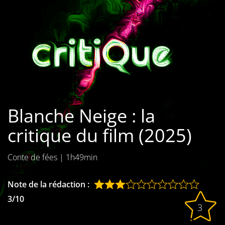
Les films par
genre
Séries
Les films
interdits
Blanche Neige : la
Les Dossiers
critique du film (2025)
Les disparus
Conte de fées
|
1h49min
Les acteurs
Les actrices
Note de la rédaction :
3/10
Les réalisateurs
3