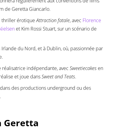
’adonnera régulièrement aux conventions de films
nom de Geretta Giancarlo.
thriller érotique
Attraction fatale
, avec
Florence
 Nielsen
et Kim Rossi Stuart, sur un scénario de
en Irlande du Nord, et à Dublin, où, passionnée par
e.
 réalisatrice indépendante, avec
Sweetiecakes
en
, réalise et joue dans
Sweet and Teats
.
ce dans des productions underground ou des
.
a Geretta