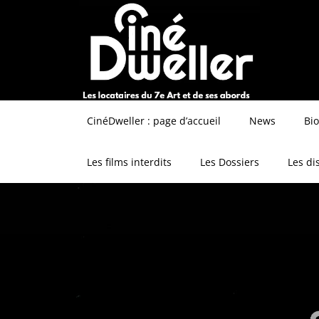
CinéDweller : page d’accueil
News
Bi
Les films interdits
Les Dossiers
Les di