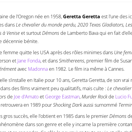
aine de l’Oregon née en 1958,
Geretta Geretta
est l’une des i
les dans
Le chevalier du monde perdu, 2020 Texas Gladiators, Le
s à Venise
et surtout
Démons
de Lamberto Bava qui en fait d’elle
e décennie bénite.
ne femme quitte les USA après des rôles minimes dans
Une femm
ferson et
Jane Fonda
, et dans
Smithereens
, premier film de Susan
érément
avec
Madonna
en 1982. Le film ira même à Cannes.
lle s’installe en Italie pour 10 ans, Geretta Geretta, de son vra
 dans des films vraiment peu qualitatifs, mais culte :
Le chevalie
ors
de
Joe d’Amato
et
George Eastman
,
Murder Rock
de
Lucio Fu
e retrouvera en 1989 pour
Shocking Dark
aussi surnommé
Termin
s gros succès, elle l’obtient en 1985 dans le premier
Démons
d
phénomène dans son genre et elle y incarne la première contami