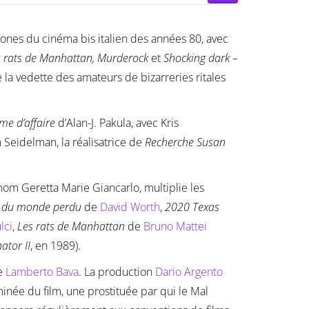
cones du cinéma bis italien des années 80, avec
s rats de Manhattan, Murderock
et
Shocking dark –
 la vedette des amateurs de bizarreries ritales
e d’affaire
d’Alan-J. Pakula, avec Kris
 Seidelman, la réalisatrice de
Recherche Susan
i nom Geretta Marie Giancarlo, multiplie les
r du monde perdu
de
David Worth
,
2020 Texas
lci
,
Les rats de Manhattan
de
Bruno Mattei
ator II
, en 1989).
e
Lamberto Bava
. La production
Dario Argento
née du film, une prostituée par qui le Mal