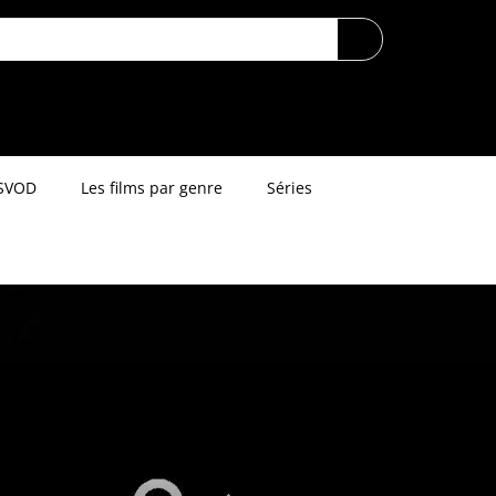
SVOD
Les films par genre
Séries