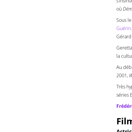
s’insin
où
Dém
Sous le
Guérin
Gérard
Geretta
la cult
Au débu
2001,
W
Très hy
séries 
Frédér
Fil
Actri