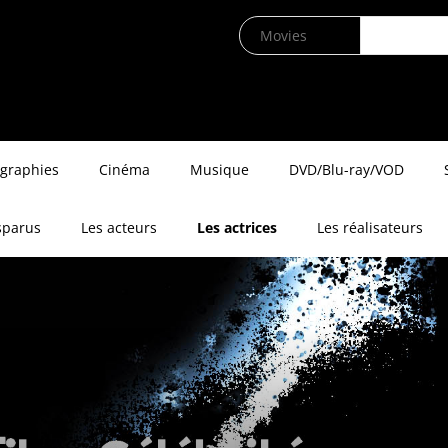
ographies
Cinéma
Musique
DVD/Blu-ray/VOD
sparus
Les acteurs
Les actrices
Les réalisateurs