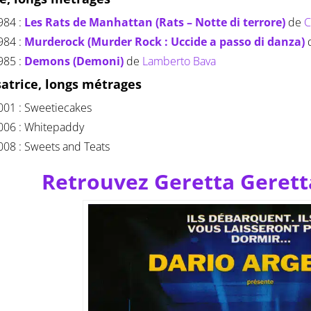
984 :
Les Rats de Manhattan (Rats – Notte di terrore)
de
C
984 :
Murderock (Murder Rock : Uccide a passo di danza)
985 :
Demons (Demoni)
de
Lamberto Bava
satrice, longs métrages
001 : Sweetiecakes
006 : Whitepaddy
008 : Sweets and Teats
Retrouvez Geretta Gerett