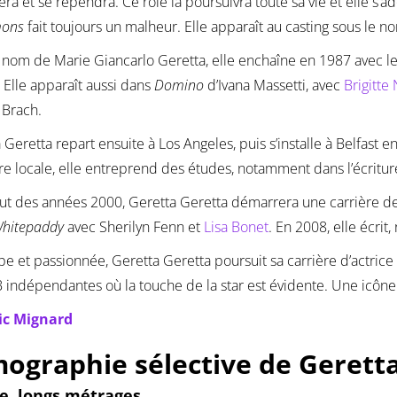
uera et se rependra. Ce rôle la poursuivra toute sa vie et elle s
ons
fait toujours un malheur. Elle apparaît au casting sous le 
 nom de Marie Giancarlo Geretta, elle enchaîne en 1987 avec le 
. Elle apparaît aussi dans
Domino
d’Ivana Massetti, avec
Brigitte
 Brach.
 Geretta repart ensuite à Los Angeles, puis s’installe à Belfast 
ure locale, elle entreprend des études, notamment dans l’écritur
t des années 2000, Geretta Geretta démarrera une carrière de
hitepaddy
avec Sherilyn Fenn et
Lisa Bonet
. En 2008, elle écrit
pe et passionnée, Geretta Geretta poursuit sa carrière d’actri
B indépendantes où la touche de la star est évidente. Une icône
ic Mignard
mographie sélective de Gerett
ce, longs métrages