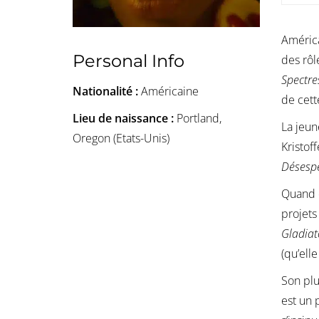
Améric
Personal Info
des rô
Spectre
Nationalité :
Américaine
de cett
Lieu de naissance :
Portland,
La jeu
Oregon (Etats-Unis)
Kristof
Désesp
Quand e
projets
Gladiat
(qu’ell
Son plu
est un 