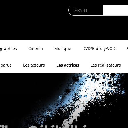
ographies
Cinéma
Musique
DVD/Blu-ray/VOD
sparus
Les acteurs
Les actrices
Les réalisateurs