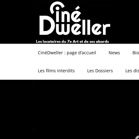
CinéDweller : page d’accueil
News
Bi
Les films interdits
Les Dossiers
Les di