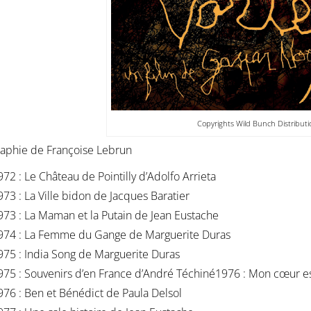
Copyrights Wild Bunch Distributi
raphie de Françoise Lebrun
972 : Le Château de Pointilly d’Adolfo Arrieta
973 : La Ville bidon de Jacques Baratier
973 : La Maman et la Putain de Jean Eustache
974 : La Femme du Gange de Marguerite Duras
975 : India Song de Marguerite Duras
975 : Souvenirs d’en France d’André Téchiné1976 : Mon cœur e
976 : Ben et Bénédict de Paula Delsol