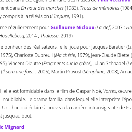
ent dans
En haut des marches
(1983),
Trous de mémoires
(1984
y compris à la télévision (
L’impure
, 1991).
urne régulièrement pour
Guillaume Nicloux
(
La clef
, 2007 ;
Ho
Houellebecq
, 2014 ;
Thalasso
, 2019).
le bonheur des réalisateurs, elle joue pour Jacques Baratier (
La
, 1975), Charlotte Dubreuil (
Ma chérie
, 1979), Jean-Claude Biette (
995), Vincent Dieutre (
Fragments sur la grâce
), Julian Schnabel (
Le
 (
Il sera une fois
…, 2006), Martin Provost (
Séraphine
, 2008), Arna
, elle est formidable dans le film de Gaspar Noé,
Vortex
, œuvre
 inoubliable. Le drame familial dans lequel elle interprète l’épo
 Un choc qui éclaire à nouveau la carrière intransigeante de Fr
t jusqu’au bout.
ic Mignard