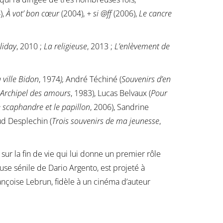
),
À vot’ bon cœur
(2004),
+ si @ff
(2006),
Le cancre
liday
, 2010 ;
La religieuse
, 2013 ;
L’enlèvement
de
 ville Bidon
, 1974
),
André Téchiné (
Souvenirs d’en
Archipel des amours
, 1983), Lucas Belvaux (
Pour
 scaphandre et le papillon
, 2006), Sandrine
ud Desplechin (
Trois souvenirs de ma jeunesse
,
 sur la fin de vie qui lui donne un premier rôle
use sénile de Dario Argento, est projeté à
ançoise Lebrun, fidèle à un cinéma d’auteur