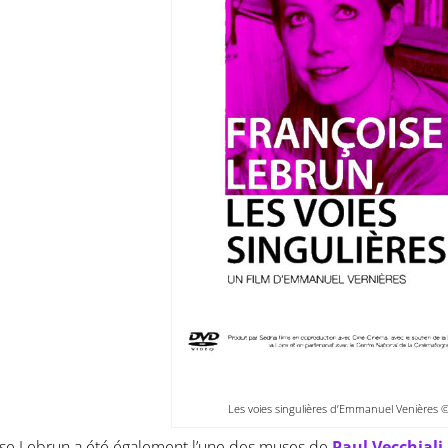
Les voies singulières d’Emmanuel Venières 
se Lebrun a été également l’une des muses de
Paul Vecchiali