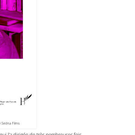
© Sedna Films
qui l’a dirigée de très nombreuses fois,