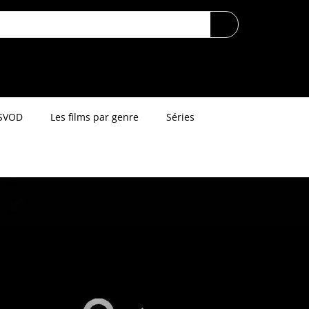
SVOD
Les films par genre
Séries