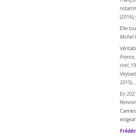
notamm
(2016), 
Elle to
Michel 
Véritab
France
rire!
, 1
Veysset
2015)…
En 2021
féminin
Cannes.
exigean
Frédér