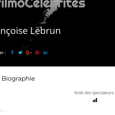
ançoise Lebrun
r :
Biographie
Note des spectateurs 