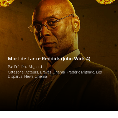
Les films par
genre
Séries
Les films
interdits
Mort de Lance Reddick (John Wick 4)
Les Dossiers
Par
Frédéric Mignard
Les disparus
Catégorie:
Acteurs
,
Brèves Cinéma
,
Frédéric Mignard
,
Les
Disparus
,
News Cinéma
Les acteurs
Les actrices
Les réalisateurs