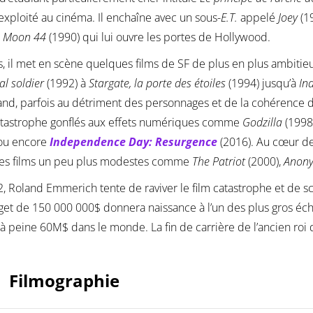
ploité au cinéma. Il enchaîne avec un sous-
E.T.
appelé
Joey
(19
r
Moon 44
(1990) qui lui ouvre les portes de Hollywood.
s, il met en scène quelques films de SF de plus en plus ambiti
al soldier
(1992) à
Stargate, la porte des étoiles
(1994) jusqu’à
In
and, parfois au détriment des personnages et de la cohérence de
atastrophe gonflés aux effets numériques comme
Godzilla
(1998
 ou encore
Independence Day: Resurgence
(2016). Au cœur de
es films un peu plus modestes comme
The Patriot
(2000),
Anon
, Roland Emmerich tente de raviver le film catastrophe et de s
et de 150 000 000$ donnera naissance à l’un des plus gros é
à peine 60M$ dans le monde. La fin de carrière de l’ancien roi 
Filmographie