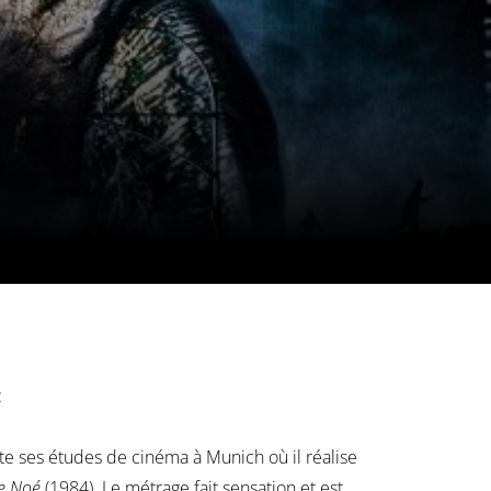
:
e ses études de cinéma à Munich où il réalise
de Noé
(1984). Le métrage fait sensation et est