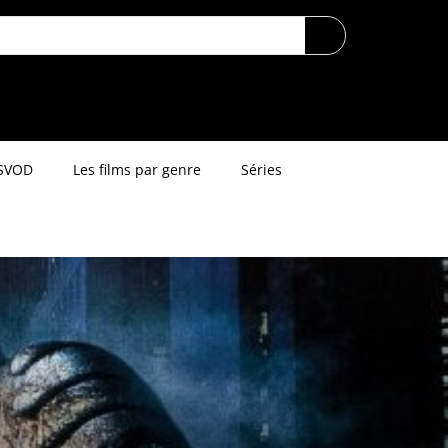
SVOD
Les films par genre
Séries