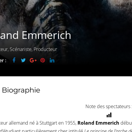
land Emmerich
teur, Scénariste, Producteur
r :
Biographie
Note des spectateurs 
teur allemand né à Stuttgart en 1955,
Roland Emmerich
début
 d’étudiant particulièrement cher intitulé
Le principe de l’arche 