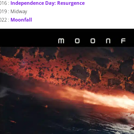
016 :
Independence Day: Resurgence
019 : Midway
022 :
Moonfall