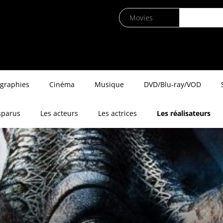
ographies
Cinéma
Musique
DVD/Blu-ray/VOD
sparus
Les acteurs
Les actrices
Les réalisateurs