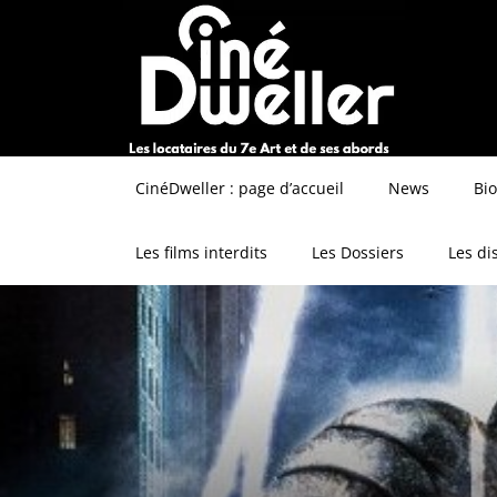
CinéDweller : page d’accueil
News
Bi
Les films interdits
Les Dossiers
Les di