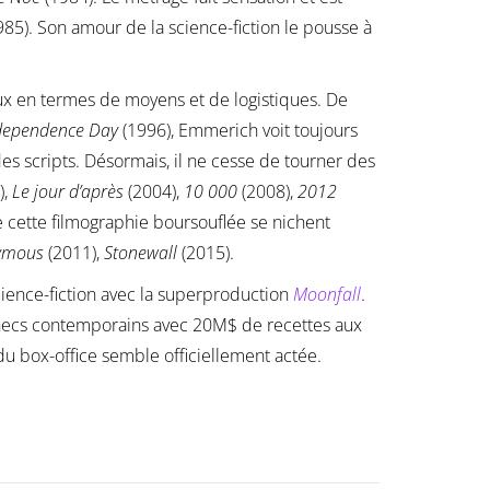
85). Son amour de la science-fiction le pousse à
eux en termes de moyens et de logistiques. De
dependence Day
(1996), Emmerich voit toujours
s scripts. Désormais, il ne cesse de tourner des
),
Le jour d’après
(2004),
10 000
(2008),
2012
 cette filmographie boursouflée se nichent
ymous
(2011),
Stonewall
(2015).
cience-fiction avec la superproduction
Moonfall
.
checs contemporains avec 20M$ de recettes aux
du box-office semble officiellement actée.