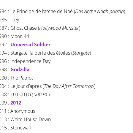
984 : Le Principe de l’arche de Noé (
Das Arche Noah prinzip
)
985 : Joey
987 : Ghost Chase (
Hollywood Monster
)
990 : Moon 44
992 :
Universal Soldier
994 : Stargate, la porte des étoiles (
Stargate
)
996 : Independence Day
998 :
Godzilla
000 : The Patriot
004 : Le Jour d’après (
The Day After Tomorrow
)
008 : 10 000 (
10,000 BC
)
009 :
2012
011 : Anonymous
013 : White House Down
015 : Stonewall