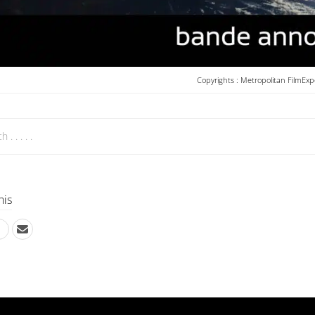
Copyrights : Metropolitan FilmExp
his