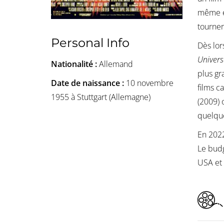
même ex
tourne
Personal Info
Dès lor
Univers
Nationalité :
Allemand
plus gr
Date de naissance :
10 novembre
films c
1955 à Stuttgart (Allemagne)
(2009)
quelqu
En 2022
Le budg
USA et 