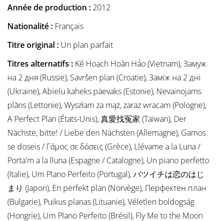
Année de production :
2012
Nationalité :
Français
Titre original :
Un plan parfait
Titres alternatifs :
Kế Hoạch Hoàn Hảo (Vietnam), Замуж
на 2 дня (Russie), Savršen plan (Croatie), Заміж на 2 дні
(Ukraine), Abielu kaheks päevaks (Estonie), Nevainojams
plāns (Lettonie), Wyszłam za mąż, zaraz wracam (Pologne),
A Perfect Plan (États-Unis), 真愛找冤家 (Taïwan), Der
Nächste, bitte! / Liebe den Nächsten (Allemagne), Gamos
se doseis / Γάμος σε δόσεις (Grèce), Llévame a la Luna /
Porta'm a la lluna (Espagne / Catalogne), Un piano perfetto
(Italie), Um Plano Perfeito (Portugal), バツイチは恋のはじ
まり (Japon), En perfekt plan (Norvège), Перфектен план
(Bulgarie), Puikus planas (Lituanie), Véletlen boldogság
(Hongrie), Um Plano Perfeito (Brésil), Fly Me to the Moon