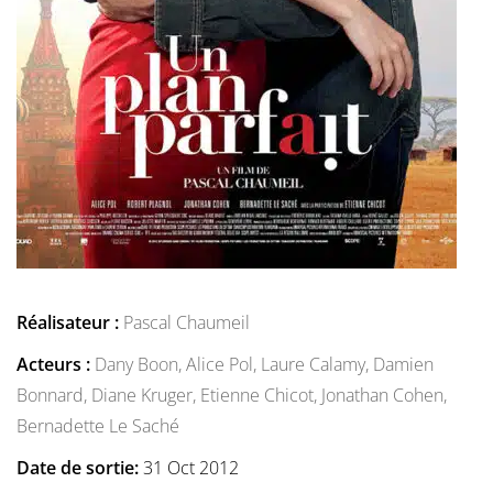
Réalisateur :
Pascal Chaumeil
Acteurs :
Dany Boon,
Alice Pol,
Laure Calamy,
Damien
Bonnard,
Diane Kruger,
Etienne Chicot,
Jonathan Cohen,
Bernadette Le Saché
Date de sortie:
31 Oct 2012