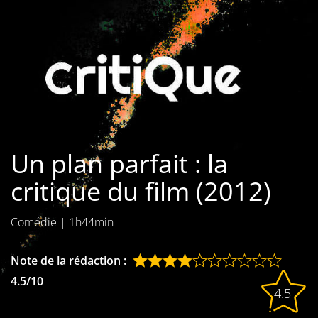
Les films par
genre
Séries
Les films
interdits
Un plan parfait : la
Les Dossiers
critique du film (2012)
Les disparus
Comédie
|
1h44min
Les acteurs
Les actrices
Note de la rédaction :
4.5/10
Les réalisateurs
4.5