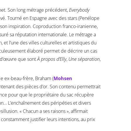
et. Son long métrage précédent,
Everybody
hevé. Tourné en Espagne avec des stars (Penélope
son inspiration. Coproduction franco-iranienne,
ré sa réputation internationale. Le métrage a
 et l’une des villes culturelles et artistiques du
méticuleusement élaboré permet de décrire un cas
s-d’œuvre que sont
À propos d’Elly
,
Une séparation
,
 de ex-beau-frère, Braham (
Mohsen
ontenant des pièces d’or. Son contenu permettrait
ce pour que le propriétaire du sac récupère
ison… L’enchaînement des péripéties et divers
llusion. « Chacun a ses raisons », affirmait
constamment justifier leurs intentions, au prix