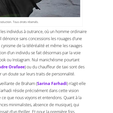
duction. Tous droits réservés.
e les individus à outrance, où un homme ordinaire
Il dénonce sans concessions les rouages d’une
e cynisme de la téléréalité et même les ravages
on d’un individu se fait désormais par la voie
ook ou Instagram. Nul manichéisme pourtant
adre Orafaee
) ou du chauffeur de taxi sont des
 un doute sur leurs traits de personnalité.
veillante de Braham (
Sarina Farhadi
) n’agit-elle
arhadi réside précisément dans cette vision
 ce que nous voyons et entendons. Quant à la
ences minimalistes, absence de musique), qui
ait d’un thriller. Et pour la première fois,