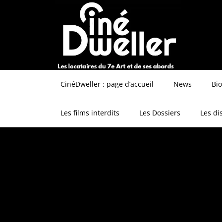
CinéDweller : page d’accueil
News
Bi
Les films interdits
Les Dossiers
Les di