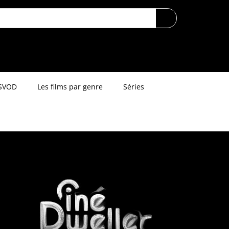
SVOD
Les films par genre
Séries