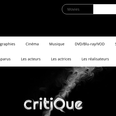
ographies
Cinéma
Musique
DVD/Blu-ray/VOD
sparus
Les acteurs
Les actrices
Les réalisateurs