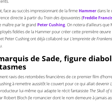
ents.
t, face au succès impressionnant de la firme
Hammer
dans le 
ence directe à partir du
Train des épouvantes
(
Freddie Franci
 maître par le grand
Peter Cushing
. On notera d’ailleurs qu
loyés fidèles de la Hammer pour créer cette première œuvre s
 et Peter Cushing ont déjà collaboré sur
L’empreinte de Franken
u.
marquis de Sade, figure diabol
tasmes
ment ravis des retombées financières de ce premier film d’horr
ushing à remettre aussitôt le couvert pour ce qui allait devenir
producteur lui-même qui adapte le récit fantaisiste
The Skull of
r Robert Bloch (le romancier dont le nom demeure à jamais ass