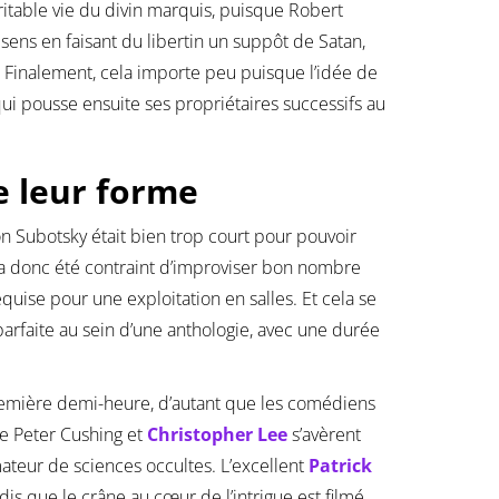
véritable vie du divin marquis, puisque Robert
esens en faisant du libertin un suppôt de Satan,
e. Finalement, cela importe peu puisque l’idée de
ui pousse ensuite ses propriétaires successifs au
e leur forme
n Subotsky était bien trop court pour pouvoir
 a donc été contraint d’improviser bon nombre
quise pour une exploitation en salles. Et cela se
 parfaite au sein d’une anthologie, avec une durée
première demi-heure, d’autant que les comédiens
re Peter Cushing et
Christopher Lee
s’avèrent
mateur de sciences occultes. L’excellent
Patrick
dis que le crâne au cœur de l’intrigue est filmé