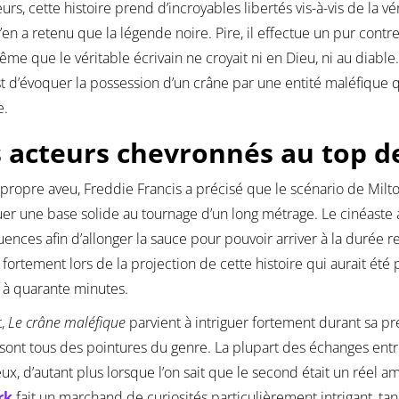
leurs, cette histoire prend d’incroyables libertés vis-à-vis de la 
’en a retenu que la légende noire. Pire, il effectue un pur contr
ême que le véritable écrivain ne croyait ni en Dieu, ni au diabl
t d’évoquer la possession d’un crâne par une entité maléfique q
e.
 acteurs chevronnés au top d
propre aveu, Freddie Francis a précisé que le scénario de Milto
uer une base solide au tournage d’un long métrage. Le cinéaste
ences afin d’allonger la sauce pour pouvoir arriver à la durée re
 fortement lors de la projection de cette histoire qui aurait été
 à quarante minutes.
t,
Le crâne maléfique
parvient à intriguer fortement durant sa 
 sont tous des pointures du genre. La plupart des échanges ent
ux, d’autant plus lorsque l’on sait que le second était un réel a
rk
fait un marchand de curiosités particulièrement intrigant, tan