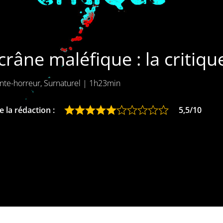
crâne maléfique : la critiqu
te-horreur, Surnaturel
|
1h23min
 la rédaction :
5,5/10