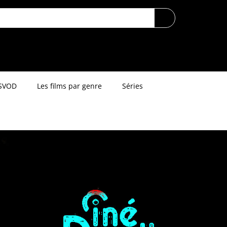
SVOD
Les films par genre
Séries