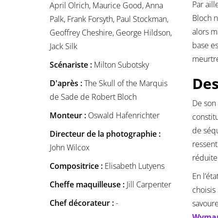
Par ail
April Olrich, Maurice Good, Anna
Bloch n
Palk, Frank Forsyth, Paul Stockman,
alors m
Geoffrey Cheshire, George Hildson,
base es
Jack Silk
meurtr
Scénariste :
Milton Subotsky
Des
D'après :
The Skull of the Marquis
de Sade de Robert Bloch
De son 
Monteur :
Oswald Hafenrichter
constit
de séqu
Directeur de la photographie :
ressent
John Wilcox
réduite
Compositrice :
Elisabeth Lutyens
En l’éta
Cheffe maquilleuse :
Jill Carpenter
choisis
Chef décorateur :
-
savoure
Wyma