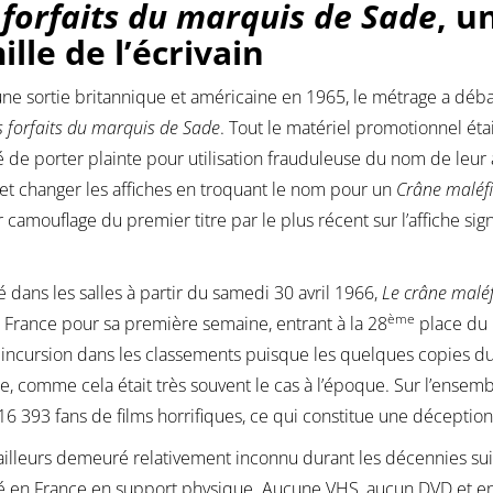
 forfaits du marquis de Sade
, u
ille de l’écrivain
ne sortie britannique et américaine en 1965, le métrage a déb
s forfaits du marquis de Sade
. Tout le matériel promotionnel étai
de porter plainte pour utilisation frauduleuse du nom de leur an
 et changer les affiches en troquant le nom pour un
Crâne maléf
r camouflage du premier titre par le plus récent sur l’affiche 
 dans les salles à partir du samedi 30 avril 1966,
Le crâne malé
ème
a France pour sa première semaine, entrant à la 28
place du 
incursion dans les classements puisque les quelques copies du 
e, comme cela était très souvent le cas à l’époque. Sur l’ensemb
16 393 fans de films horrifiques, ce qui constitue une déception
d’ailleurs demeuré relativement inconnu durant les décennies suiva
é en France en support physique. Aucune VHS, aucun DVD et enc