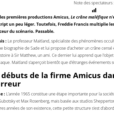
Note des spectateurs 
les premières productions Amicus,
Le crâne maléfique
n’e
cript un peu léger. Toutefois, Freddie Francis multiplie l
ceur du scénario. Passable.
is :
Le professeur Maitland, spécialiste des phénomènes occulte
ne biographie de Sade et lui propose d’acheter un crâne censé êt
istoire à Sir Matthew, un ami. Ce dernier lui apprend que l’objet 
que. Maitland s’aperçoit bientôt que d’étranges événements s
 débuts de la firme Amicus da
orreur
ue :
L’année 1965 constitue une étape importante pour la socié
Subotsky et Max Rosenberg, mais basée aux studios Shepperton 
es années de son existence, cette petite structure s’est d’abo