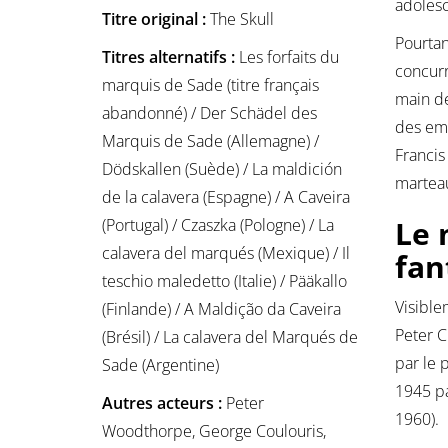
adolesc
Titre original :
The Skull
Pourtan
Titres alternatifs :
Les forfaits du
concurr
marquis de Sade (titre français
main de
abandonné) / Der Schädel des
des emp
Marquis de Sade (Allemagne) /
Francis
Dödskallen (Suède) / La maldición
martea
de la calavera (Espagne) / A Caveira
Le 
(Portugal) / Czaszka (Pologne) / La
calavera del marqués (Mexique) / Il
fan
teschio maledetto (Italie) / Pääkallo
Visible
(Finlande) / A Maldição da Caveira
Peter C
(Brésil) / La calavera del Marqués de
par le 
Sade (Argentine)
1945 pa
Autres acteurs :
Peter
1960).
Woodthorpe, George Coulouris,