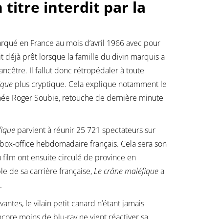
n titre interdit par la
arqué en France au mois d’avril 1966 avec pour
t déjà prêt lorsque la famille du divin marquis a
cêtre. Il fallut donc rétropédaler à toute
ique
plus cryptique. Cela explique notamment le
signée Roger Soubie, retouche de dernière minute
fique
parvient à réunir 25 721 spectateurs sur
box-office hebdomadaire français. Cela sera son
film ont ensuite circulé de province en
le de sa carrière française,
Le crâne maléfique
a
.
ntes, le vilain petit canard n’étant jamais
ore moins de blu-ray ne vient réactiver sa