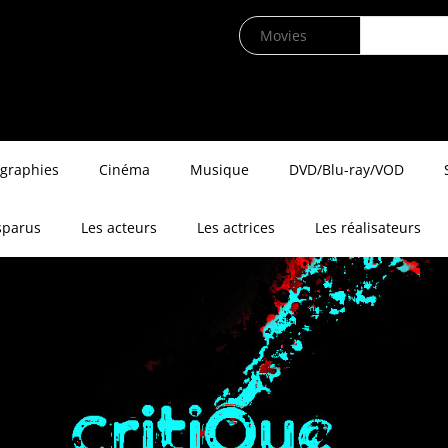
ographies
Cinéma
Musique
DVD/Blu-ray/VOD
sparus
Les acteurs
Les actrices
Les réalisateurs