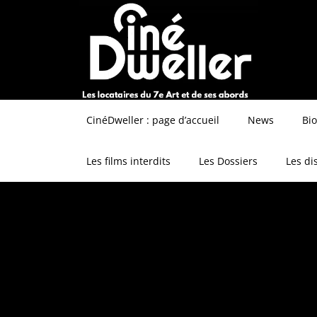
CinéDweller : page d’accueil
News
Bi
Les films interdits
Les Dossiers
Les di