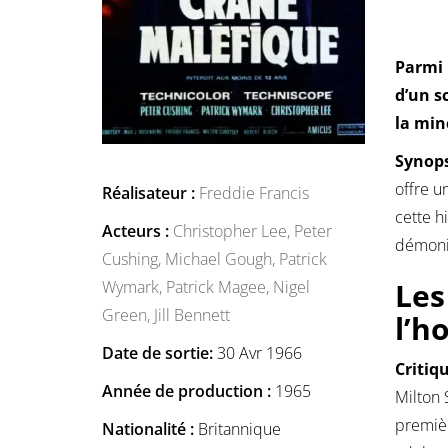
Parmi 
d’un s
la min
Synops
offre u
Réalisateur :
Freddie Francis
cette h
Acteurs :
Christopher Lee,
Peter
démonia
Cushing,
Michael Gough,
Patrick
Les
Wymark,
Patrick Magee,
Nigel
Green,
Jill Bennett
l’h
Date de sortie:
30 Avr 1966
Critiq
Année de production :
1965
Milton 
premièr
Nationalité :
Britannique