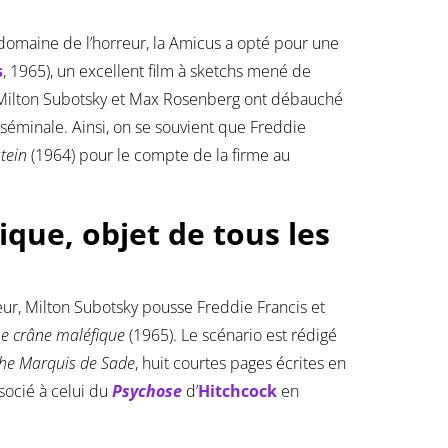
domaine de l’horreur, la Amicus a opté pour une
s
, 1965), un excellent film à sketchs mené de
e Milton Subotsky et Max Rosenberg ont débauché
éminale. Ainsi, on se souvient que Freddie
stein
(1964) pour le compte de la firme au
ique, objet de tous les
eur, Milton Subotsky pousse Freddie Francis et
Le crâne maléfique
(1965). Le scénario est rédigé
 the Marquis de Sade
, huit courtes pages écrites en
ocié à celui du
Psychose
d’
Hitchcock
en