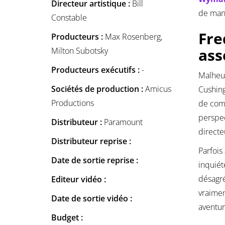
Directeur artistique :
Bill
de mani
Constable
Fre
Producteurs :
Max Rosenberg,
ass
Milton Subotsky
Producteurs exécutifs :
-
Malheur
Sociétés de production :
Amicus
Cushing
Productions
de comp
perspec
Distributeur :
Paramount
directe
Distributeur reprise :
Parfois
Date de sortie reprise :
inquiét
désagré
Editeur vidéo :
vraimen
Date de sortie vidéo :
aventur
Budget :