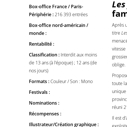
Les
Box-office France / Paris-
fam
Périphérie :
216 393 entrées
Après u
Box-office nord-américain /
titre
Le
monde :
menacé 
Rentabilité :
vitesse
Classification :
Interdit aux moins
grossie
de 13 ans (à l’époque) ; 12 ans (de
oblige.
nos jours)
Proposé
Formats :
Couleur / Son : Mono
toute l
unique 
Festivals :
provinc
Nominations :
réuni 2
Récompenses :
Il est 
Illustrateur/Création graphique :
exploit