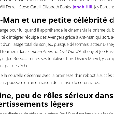
Will Ferrell, Steve Carell, Elizabeth Banks,
Jonah Hill
, Jay Baruch
-Man et une petite célébrité c
ange pour lui quand il appréhende le cinéma via le prisme du b
lité d’intégrer l’équipe des Avengers grâce à Ant-Man qui sort, a
t d’un lissage total de son jeu, puisque désormais, acteur Disney à
il tournera dans
Captain America: Civil War
d’Anthony et Joe Rus
 et Joe Russo… Toutes ses tentatives hors Disney Marvel, y compr
nt par des échecs.
de la nouvelle décennie avec la promesse d’un reboot à succès 
is repoussé d’un an en raison de la crise du coronavirus.
fine, peu de rôles sérieux dan
ertissements légers