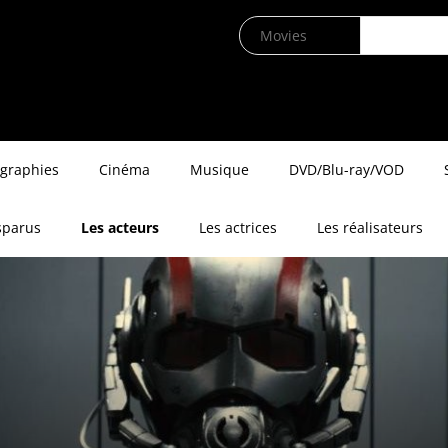
ographies
Cinéma
Musique
DVD/Blu-ray/VOD
sparus
Les acteurs
Les actrices
Les réalisateurs