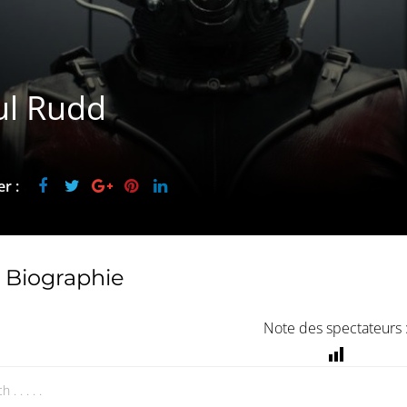
ul Rudd
r :
Biographie
Note des spectateurs 