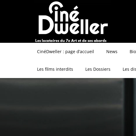
CinéDweller : page d’accueil
News
Bi
Les films interdits
Les Dossiers
Les di