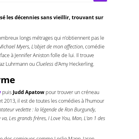
 les décennies sans vieillir, trouvant sur
mbreux longs métrages qui n’obtiennent pas le
Michael Myers, L’objet de mon affection
, comédie
ce à Jennifer Aniston folle de lui. Il trouve
az Luhrmann ou
Clueless
d’Amy Heckerling.
nyme
y
puis
Judd Apatow
pour trouver un créneau
t 2013, il est de toutes les comédies à l’humour
tateur vedette : la légende de Ron Burgundy,
va, Les grands frères, I Love You, Man, L’an 1 des
tre des comiques comme Leslie Mann, Jason