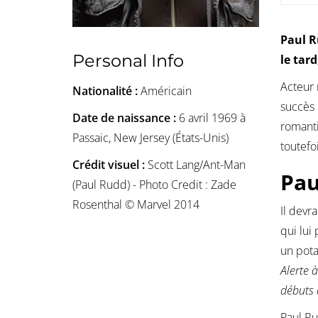
Paul R
Personal Info
le tar
Acteur
Nationalité :
Américain
succès
Date de naissance :
6 avril 1969 à
romanti
Passaic, New Jersey (États-Unis)
toutefo
Crédit visuel :
Scott Lang/Ant-Man
Pau
(Paul Rudd) - Photo Credit : Zade
Rosenthal © Marvel 2014
Il devr
qui lui
un pot
Alerte 
débuts 
Paul R