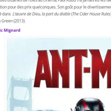
des dizaines de rôles au cinéma, Paul Rudd n’a jamais eu les fa
ion pour des prix quelconques. Son goût pour le divertissement 
9 dans
L’
œuvre de Dieu, la part du diable
(
The Cider House Rules
 Green (2013).
ic Mignard