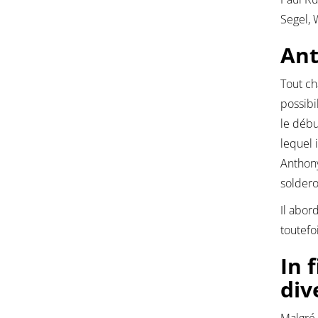
Segel, 
Ant
Tout ch
possibi
le débu
lequel 
Anthony
soldero
Il abor
toutefo
In 
div