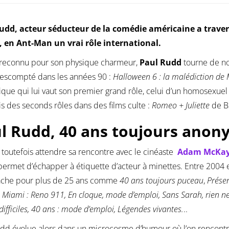
udd, acteur séducteur de la comédie américaine a traversé
d, en Ant-Man un vrai rôle international.
 reconnu pour son physique charmeur,
Paul Rudd
tourne de no
 escompté dans les années 90 :
Halloween 6 : la malédiction de 
que qui lui vaut son premier grand rôle, celui d’un homosexuel fa
is des seconds rôles dans des films culte :
Romeo + Juliette
de B
l Rudd, 40 ans toujours ano
a toutefois attendre sa rencontre avec le cinéaste
Adam McKa
 permet d’échapper à étiquette d’acteur à minettes. Entre 2004 e
ache pour plus de 25 ans comme
40 ans toujours puceau
,
Présen
à Miami : Reno 911, En cloque, mode d’emploi, Sans Sarah, rien ne 
difficiles, 40 ans : mode d’emploi, Légendes vivantes.
..
udd évolue alors dans un microcosme d’humour où l’on rencon