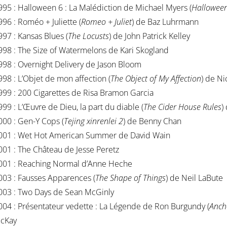
995 : Halloween 6 : La Malédiction de Michael Myers (
Halloween
996 : Roméo + Juliette (
Romeo + Juliet
) de Baz Luhrmann
997 : Kansas Blues (
The Locusts
) de John Patrick Kelley
998 : The Size of Watermelons de Kari Skogland
998 : Overnight Delivery de Jason Bloom
998 : L’Objet de mon affection (
The Object of My Affection
) de Ni
999 : 200 Cigarettes de Risa Bramon Garcia
999 : L’Œuvre de Dieu, la part du diable (
The Cider House Rules
)
000 : Gen-Y Cops (
Tejing xinrenlei 2
) de Benny Chan
001 : Wet Hot American Summer de David Wain
001 : The Château de Jesse Peretz
001 : Reaching Normal d’Anne Heche
003 : Fausses Apparences (
The Shape of Things
) de Neil LaBute
003 : Two Days de Sean McGinly
004 : Présentateur vedette : La Légende de Ron Burgundy (
Anch
cKay