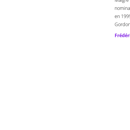
Malgré 
nominat
en 199
Gordon
Frédér