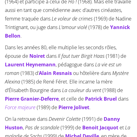
(1964) et participe à celui de
Ho !
(1968). Mais elle travaille
aussi en tant que comédienne avec d’autres cinéastes,
femme traquée dans
Le voleur de crimes
(1969) de Nadine
Trintignant, ou juge dans
L’amour violé
(1978) de
Yannick
Bellon
.
Dans les années 80, elle multiplie les seconds rôles,
épouse de
Noiret
dans
Il faut tuer Birgit Haas
(1981) de
Laurent Heynemann
, pédagogue dans
La vie est un
roman
(1983) d’
Alain Resnais
ou hôtelière dans
Mystère
Alexina
(1985) de René Féret. Elle incarne la mère
d’Élisabeth Bourgine dans
La couleur du vent
(1988) de
Pierre Granier-Deferre
, et celle de
Patrick Bruel
dans
Force majeure
(1989) de
Pierre Jolivet
.
On la retrouve dans
Devenir Colette
(1991) de
Danny
Huston
,
Pas de scandale
(1999) de
Benoit Jacquot
et
La
maladie de Sachs
(1999) de
Michel Deville
, en mère de