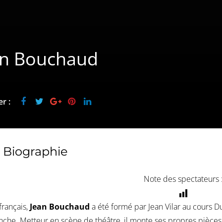
an Bouchaud
r :
Biographie
Note des spectateurs 
français,
Jean Bouchaud
a été formé par Jean Vilar au cours Du
nche. Metteur en scène de théâtre, il monte ses propres pièces 