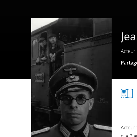
Je
Acteur
Partage
Acteur 
rue Bla