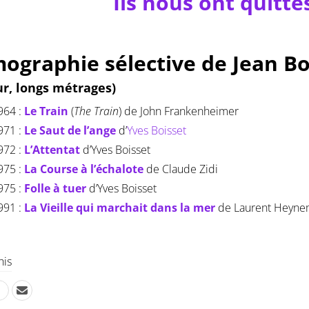
Ils nous ont quitté
mographie sélective de Jean 
ur, longs métrages)
964 :
Le Train
(
The Train
) de John Frankenheimer
971 :
Le Saut de l’ange
d’
Yves Boisset
972 :
L’Attentat
d’Yves Boisset
975 :
La Course à l’échalote
de Claude Zidi
975 :
Folle à tuer
d’Yves Boisset
991 :
La Vieille qui marchait dans la mer
de Laurent Heyn
his