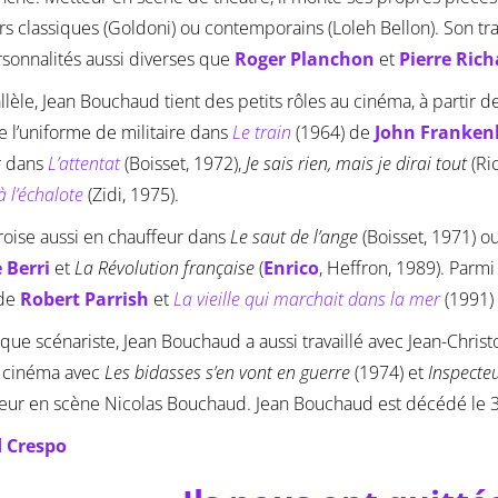
rs classiques (Goldoni) ou contemporains (Loleh Bellon). Son tra
sonnalités aussi diverses que
Roger Planchon
et
Pierre Rich
llèle, Jean Bouchaud tient des petits rôles au cinéma, à partir 
 l’uniforme de militaire dans
Le train
(1964) de
John Franken
r dans
L’attentat
(Boisset, 1972),
Je sais rien, mais je dirai tout
(Ri
à l’échalote
(Zidi, 1975).
roise aussi en chauffeur dans
Le saut de l’ange
(Boisset, 1971) o
 Berri
et
La Révolution française
(
Enrico
, Heffron, 1989). Parmi
 de
Robert Parrish
et
La vieille qui marchait dans la mer
(1991)
 que scénariste, Jean Bouchaud a aussi travaillé avec Jean-Chris
e cinéma avec
Les bidasses s’en vont en guerre
(1974) et
Inspecte
eur en scène Nicolas Bouchaud. Jean Bouchaud est décédé le 30
 Crespo