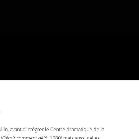
:
llin, avant d’intégrer le Centre dramatique de la
(
C’était comment déjà
, 1980) mais aussi celles