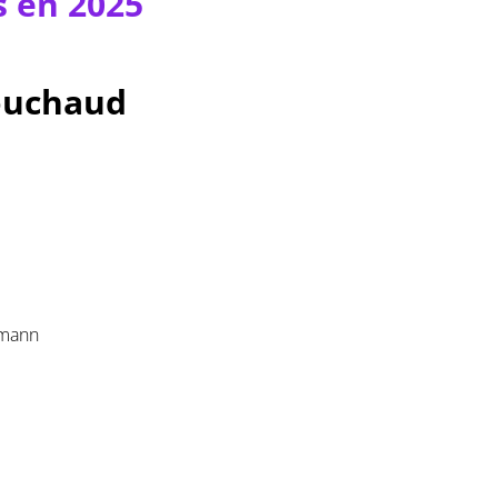
s en 2025
Bouchaud
emann