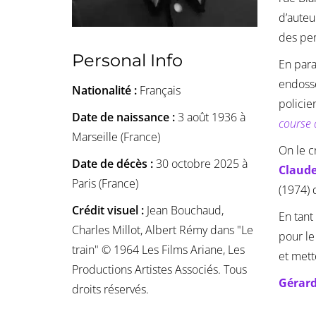
d’auteu
des per
Personal Info
En para
endosse
Nationalité :
Français
policie
Date de naissance :
3 août 1936 à
course 
Marseille (France)
On le c
Date de décès :
30 octobre 2025 à
Claude
Paris (France)
(1974)
Crédit visuel :
Jean Bouchaud,
En tant
Charles Millot, Albert Rémy dans "Le
pour l
train" © 1964 Les Films Ariane, Les
et mett
Productions Artistes Associés. Tous
Gérard
droits réservés.