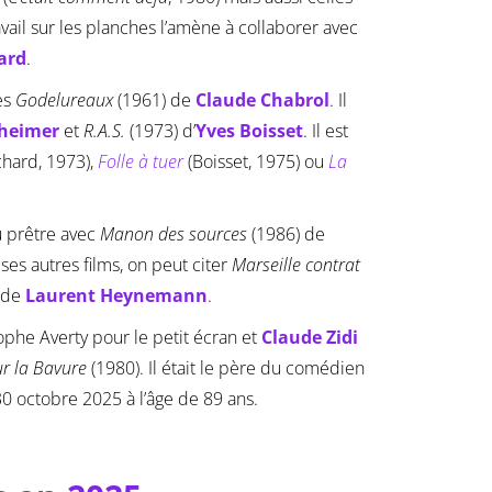
vail sur les planches l’amène à collaborer avec
ard
.
des
Godelureaux
(1961) de
Claude Chabrol
. Il
heimer
et
R.A.S.
(1973) d’
Yves Boisset
. Il est
chard, 1973),
Folle à tuer
(Boisset, 1975) ou
La
u prêtre avec
Manon des sources
(1986) de
 ses autres films, on peut citer
Marseille contrat
 de
Laurent Heynemann
.
tophe Averty pour le petit écran et
Claude Zidi
ur la Bavure
(1980). Il était le père du comédien
 octobre 2025 à l’âge de 89 ans.