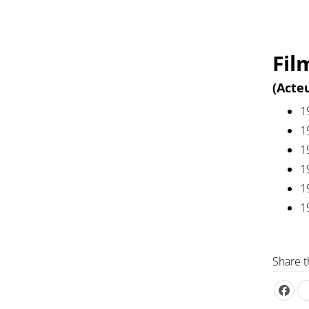
Fil
(Acte
1
1
1
1
1
1
Share t