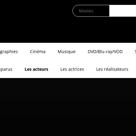
ographies
Cinéma
Musique
DVD/Blu-ray/VOD
sparus
Les acteurs
Les actrices
Les réalisateurs