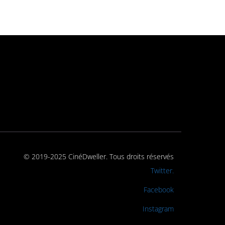
© 2019-2025 CinéDweller. Tous droits réservés
Rejoignez-nous sur
Twitter.
Rejoignez-nous sur
Facebook
Rejoignez-nous sur
Instagram