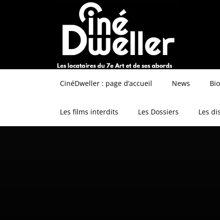
CinéDweller : page d’accueil
News
Bi
Les films interdits
Les Dossiers
Les di