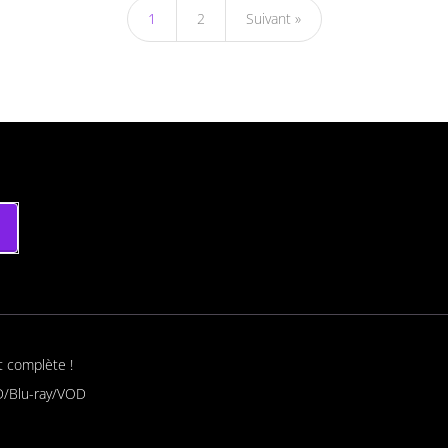
1
2
Suivant »
t complète !
/Blu-ray/VOD