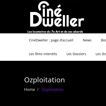
CinéDweller : page d’accueil
News
Bi
Les films interdits
Les Dossiers
Les di
Ozploitation
Home
Ozploitation