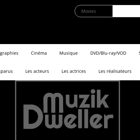
ographies
Cinéma
Musique
DVD/Blu-ray/VOD
sparus
Les acteurs
Les actrices
Les réalisateurs