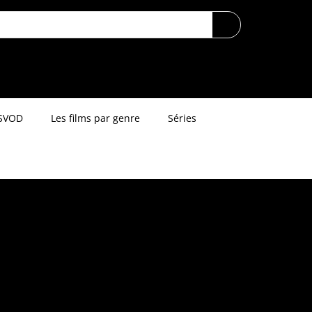
SVOD
Les films par genre
Séries