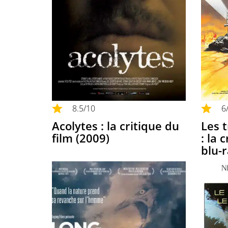
8.5
/10
6
Acolytes : la critique du
Les 
film (2009)
: la 
blu-r