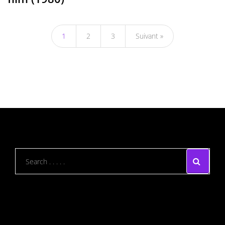
1
2
3
Suivant »