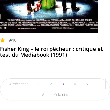
9
/10
Fisher King – le roi pêcheur : critique et
test du Mediabook (1991)
« Précédent
1
2
3
4
5
…
8
Suivant »