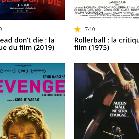
0
7
/10
ead don’t die : la
Rollerball : la criti
que du film (2019)
film (1975)