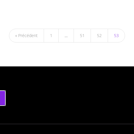
« Précédent
1
…
51
52
53