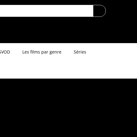
SVOD
Les films par genre
Séries