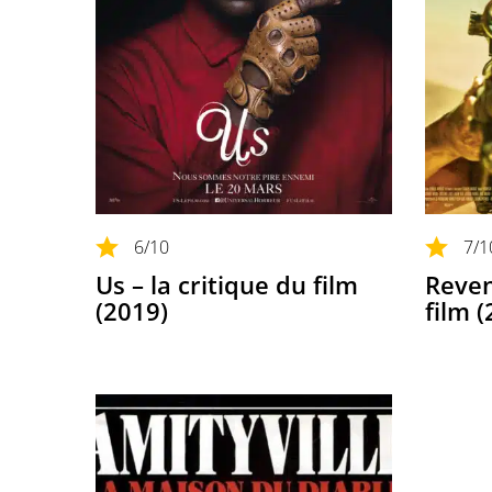
6
/10
7
/1
Us – la critique du film
Reven
(2019)
film 