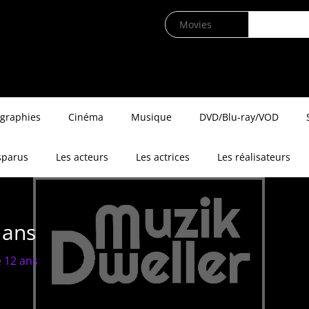
ographies
Cinéma
Musique
DVD/Blu-ray/VOD
sparus
Les acteurs
Les actrices
Les réalisateurs
 ans
e 12 ans