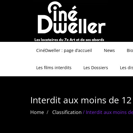
CinéDweller : page d’accueil
News
Bi
Les films interdits
Les Dossiers
Les di
Interdit aux moins de 12
Home
Classification
/
Interdit aux moins d