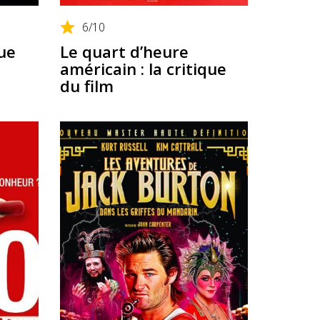
6
/10
ue
Le quart d’heure
américain : la critique
du film