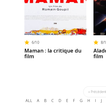
6
/10
8
/
Maman : la critique du
Aladd
film
film
« Précéden
ALL
A
B
C
D
E
F
G
H
I
J