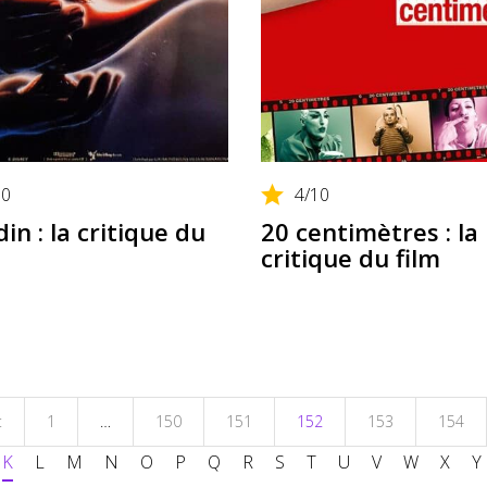
10
4
/10
in : la critique du
20 centimètres : la
critique du film
t
1
…
150
151
152
153
154
K
L
M
N
O
P
Q
R
S
T
U
V
W
X
Y