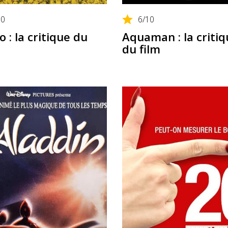
10
6
/10
 : la critique du
Aquaman : la critiq
du film