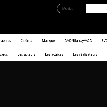
raphies
Cinéma
Musique
DVD/Blu-ray/VOD
SV
parus
Les acteurs
Les actrices
Les réalisateurs