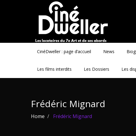
CinéDweller : page d’accueil
News
Biog
Les films interdits
Les Dossiers
Les dis
Frédéric Mignard
Home
Frédéric Mignard