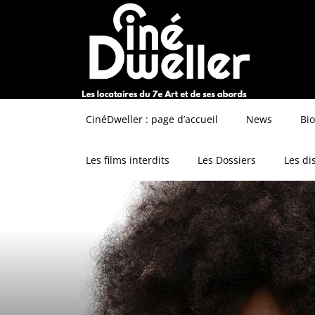
CinéDweller : page d’accueil
News
Bi
Les films interdits
Les Dossiers
Les di