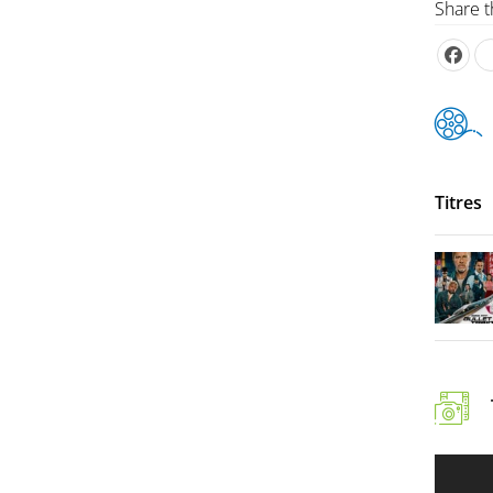
Share t
Titres