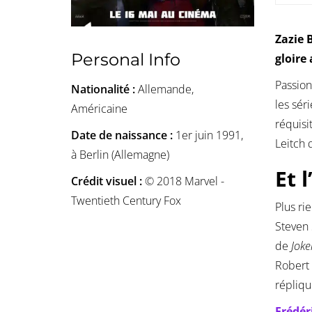
Zazie 
Personal Info
gloire
Passion
Nationalité :
Allemande,
les séri
Américaine
réquisi
Date de naissance :
1er juin 1991,
Leitch 
à Berlin (Allemagne)
Et 
Crédit visuel :
© 2018 Marvel -
Twentieth Century Fox
Plus ri
Steven
de
Joke
Robert 
répliqu
Frédér