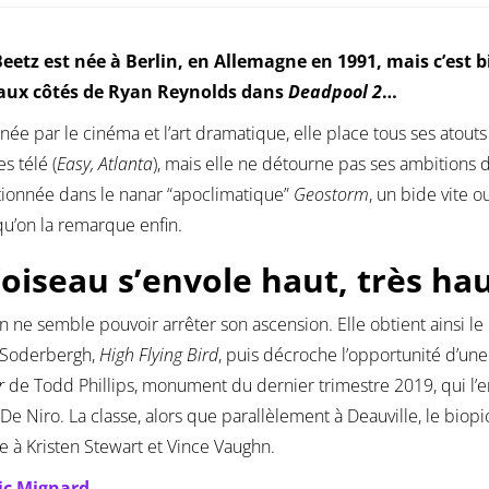
Beetz est née à Berlin, en Allemagne en 1991, mais c’est b
 aux côtés de Ryan Reynolds dans
Deadpool 2
…
née par le cinéma et l’art dramatique, elle place tous ses atouts
es télé (
Easy, Atlanta
), mais elle ne détourne pas ses ambitions d
tionnée dans le nanar “apoclimatique”
Geostorm
, un bide vite o
qu’on la remarque enfin.
l’oiseau s’envole haut, très ha
en ne semble pouvoir arrêter son ascension. Elle obtient ainsi le 
 Soderbergh,
High Flying Bird
, puis décroche l’opportunité d’une 
r
de Todd Phillips, monument du dernier trimestre 2019, qui l’
De Niro. La classe, alors que parallèlement à Deauville, le biopi
e à Kristen Stewart et Vince Vaughn.
ic Mignard