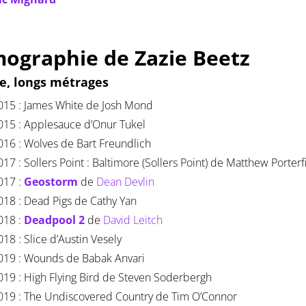
mographie de Zazie Beetz
ce, longs métrages
015 : James White de Josh Mond
015 : Applesauce d’Onur Tukel
016 : Wolves de Bart Freundlich
017 : Sollers Point : Baltimore (Sollers Point) de Matthew Porterf
017 :
Geostorm
de
Dean Devlin
018 : Dead Pigs de Cathy Yan
018 :
Deadpool 2
de
David Leitch
018 : Slice d’Austin Vesely
019 : Wounds de Babak Anvari
019 : High Flying Bird de Steven Soderbergh
019 : The Undiscovered Country de Tim O’Connor