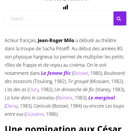
Acteur français,
Jean-Roger Milo
a débuté au théâtre
dans la troupe de Sacha Pitoëff. Au début des années 80,
son physique hargneux lui permet de multiplier les petits
rôles de frappe et de voyou au cinéma. On le voit
notamment dans
La femme flic
(
Boisset
, 1980),
Boulevard
des assassins
(Tioulong, 1982),
Tir groupé
(Missiaen, 1982),
L’as des as
(
Oury
, 1982),
Un dimanche de flic
(Vianey, 1983),
La lune dans le caniveau
(
Beineix
, 1983),
Le marginal
(
Deray
, 1983),
Canicule
(Boisset, 1984) ou encore
Les loups
entre eux
(
Giovanni
, 1986).
Une nomination aux César