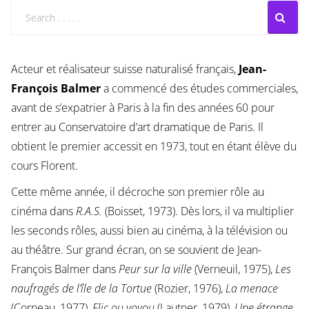
Acteur et réalisateur suisse naturalisé français,
Jean-
François Balmer
a commencé des études commerciales,
avant de s’expatrier à Paris à la fin des années 60 pour
entrer au Conservatoire d’art dramatique de Paris. Il
obtient le premier accessit en 1973, tout en étant élève du
cours Florent.
Cette même année, il décroche son premier rôle au
cinéma dans
R.A.S.
(Boisset, 1973). Dès lors, il va multiplier
les seconds rôles, aussi bien au cinéma, à la télévision ou
au théâtre. Sur grand écran, on se souvient de Jean-
François Balmer dans
Peur sur la ville
(Verneuil, 1975),
Les
naufragés de l’île de la Tortue
(Rozier, 1976),
La menace
(Corneau, 1977),
Flic ou voyou
(Lautner, 1979),
Une étrange