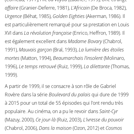
affaire
(Granier-Deferre, 1981),
L’Africain
(De Broca, 1982),
Urgence
(Béhat, 1985),
Golden Eighties
(Akerman, 1986). Il
est particulièrement remarqué pour sa prestation en Louis
XVI dans
La révolution française
(Enrico, Heffron, 1989). Il
est également excellent dans
Madame Bovary
(Chabrol,
1991),
Mauvais garçon
(Bral, 1993),
La lumière des étoiles
mortes
(Matton, 1994),
Beaumarchais l’insolent
(Molinaro,
1996),
Le temps retrouvé
(Ruiz, 1999),
La dilettante
(Thomas,
1999).
A partir de 1999, il se consacre à son rôle de Gabriel
Rovère dans la série
Boulevard du palais
qui dure de 1999
à 2015 pour un total de 55 épisodes qui l’ont rendu très
populaire. Au cinéma, on a pu le revoir dans
Saint-Cyr
(Mazuy, 2000),
Ce jour-là
(Ruiz, 2003),
L’ivresse du pouvoir
(Chabrol, 2006),
Dans la maison
(Ozon, 2012) et
Cosmos