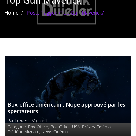
Top Gun Maverick
Les films par
Home
Posts Tagged
/
Top Gun Maverick/
genre
Séries
Les films
interdits
Les Dossiers
Les disparus
Les acteurs
Box-office américain : Nope approuvé par les
Les actrices
spectateurs
Par
Frédéric Mignard
Les réalisateurs
Catégorie:
Box-Office
,
Box-Office USA
,
Brèves Cinéma
,
Frédéric Mignard
,
News Cinéma