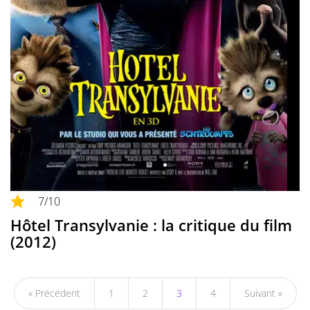
7
/10
Hôtel Transylvanie : la critique du film
(2012)
« Précédent
1
2
3
4
Suivant »