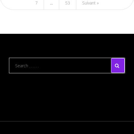
7
…
53
Suivant »