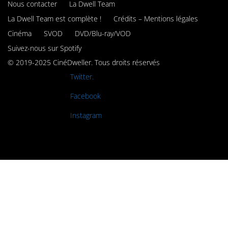
Nous contacter
La Dwell Team
La Dwell Team est complète !
Crédits – Mentions légales
Cinéma
SVOD
DVD/Blu-ray/VOD
Suivez-nous sur Spotify
© 2019-2025 CinéDweller. Tous droits réservés
Rejoignez-nous sur
Twitter.
Rejoignez-nous sur
Facebook
Rejoignez-nous sur
Instagram