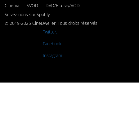
Cinéma
SVOD
DVD/Blu-ray/VOD
Suivez-nous sur Spotify
© 2019-2025 CinéDweller. Tous droits réservés
Rejoignez-nous sur
Twitter.
Rejoignez-nous sur
Facebook
Rejoignez-nous sur
Instagram