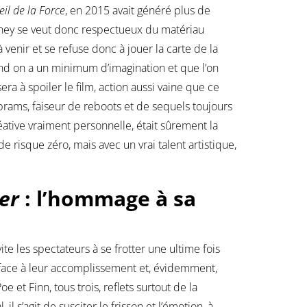
eil de la Force
, en 2015 avait généré plus de
Disney se veut donc respectueux du matériau
venir et se refuse donc à jouer la carte de la
d on a un minimum d’imagination et que l’on
ra à spoiler le film, action aussi vaine que ce
Abrams, faiseur de reboots et de sequels toujours
éative vraiment personnelle, était sûrement la
e risque zéro, mais avec un vrai talent artistique,
ker
: l’hommage à sa
ite les spectateurs à se frotter une ultime fois
e face à leur accomplissement et, évidemment,
et Finn, tous trois, reflets surtout de la
l s’agit de susciter le frisson et l’émotion, à