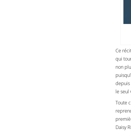
Ce réci
qui tou
non plu
puisqu’
depuis
le seul 
Toute c
reprend
premièr
Daisy R