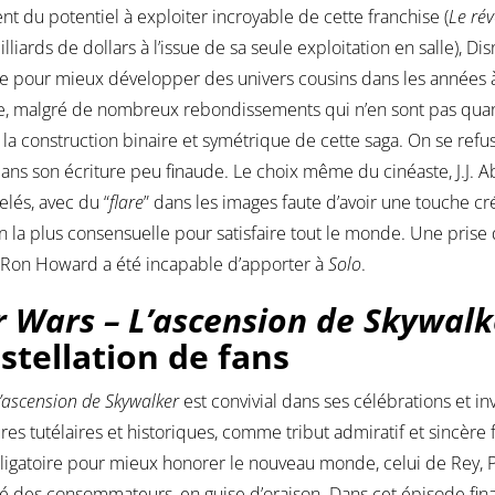
nt du potentiel à exploiter incroyable de cette franchise (
Le rév
lliards de dollars à l’issue de sa seule exploitation en salle), 
ne pour mieux développer des univers cousins dans les années à 
e, malgré de nombreux rebondissements qui n’en sont pas quan
 la construction binaire et symétrique de cette saga. On se refuse
dans son écriture peu finaude. Le choix même du cinéaste, J.J. 
elés, avec du “
flare
” dans les images faute d’avoir une touche cr
n la plus consensuelle pour satisfaire tout le monde. Une prise d
 Ron Howard a été incapable d’apporter à
Solo
.
r Wars – L’ascension de Skywal
stellation de fans
’ascension de Skywalker
est convivial dans ses célébrations et inv
ures tutélaires et historiques, comme tribut admiratif et sincèr
ligatoire pour mieux honorer le nouveau monde, celui de Rey, Poe 
té des consommateurs, en guise d’oraison. Dans cet épisode final, i