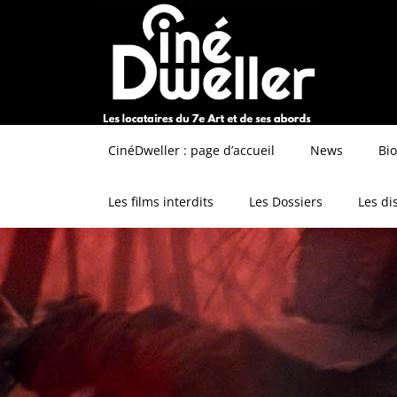
CinéDweller : page d’accueil
News
Bi
Les films interdits
Les Dossiers
Les di