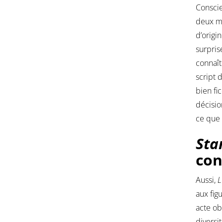
Conscie
deux mi
d’origi
surpris
connaît
script 
bien fic
décisio
ce que
Sta
con
Aussi,
L
aux fig
acte ob
diversi