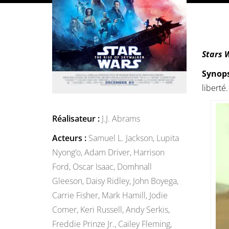
Stars 
Synops
liberté.
Réalisateur :
J.J. Abrams
Acteurs :
Samuel L. Jackson,
Lupita
Nyong’o,
Adam Driver,
Harrison
Ford,
Oscar Isaac,
Domhnall
Gleeson,
Daisy Ridley,
John Boyega,
Carrie Fisher,
Mark Hamill,
Jodie
Comer,
Keri Russell,
Andy Serkis,
Freddie Prinze Jr.,
Cailey Fleming,