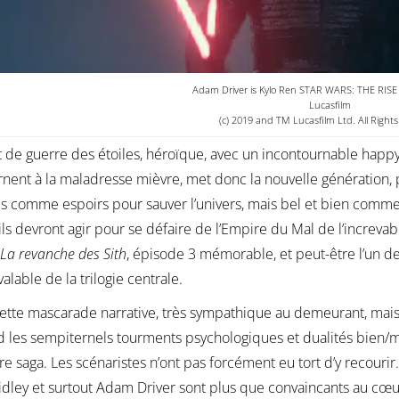
Adam Driver is Kylo Ren STAR WARS: THE RI
Lucasfilm
(c) 2019 and TM Lucasfilm Ltd. All Right
t de guerre des étoiles, héroïque, avec un incontournable hap
rnent à la maladresse mièvre, met donc la nouvelle génération, p
s comme espoirs pour sauver l’univers, mais bel et bien comme a
ils devront agir pour se défaire de l’Empire du Mal de l’increvab
La revanche des Sith
, épisode 3 mémorable, et peut-être l’un de
valable de la trilogie centrale.
ette mascarade narrative, très sympathique au demeurant, mais i
 les sempiternels tourments psychologiques et dualités bien/m
e saga. Les scénaristes n’ont pas forcément eu tort d’y recourir
idley et surtout Adam Driver sont plus que convaincants au cœur