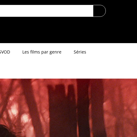
SVOD
Les films par genre
Séries