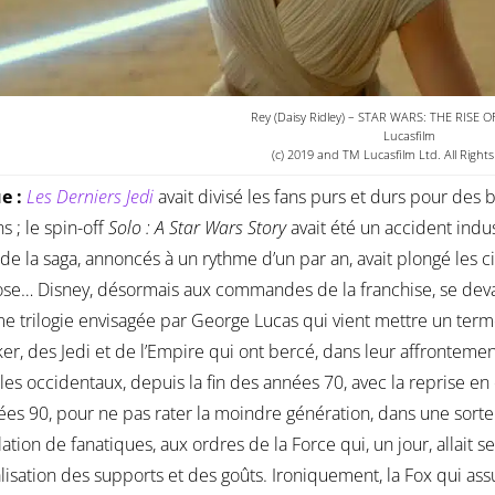
Rey (Daisy Ridley) – STAR WARS: THE RISE
Lucasfilm
(c) 2019 and TM Lucasfilm Ltd. All Right
ue :
Les Derniers Jedi
avait divisé les fans purs et durs pour des
s ; le spin-off
Solo : A Star Wars Story
avait été un accident indus
 de la saga, annoncés à un rythme d’un par an, avait plongé le
ose… Disney, désormais aux commandes de la franchise, se deva
me trilogie envisagée par George Lucas qui vient mettre un terme
er, des Jedi et de l’Empire qui ont bercé, dans leur affronteme
les occidentaux, depuis la fin des années 70, avec la reprise en
ées 90, pour ne pas rater la moindre génération, dans une sort
lation de fanatiques, aux ordres de la Force qui, un jour, allait se
isation des supports et des goûts. Ironiquement, la Fox qui assur