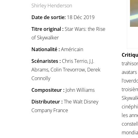
Shirley Henderson
Date de sortie:
18 Déc 2019
Titre original :
Star Wars: the Rise
of Skywalker
Nationalité :
Américain
Critiq
Scénaristes :
Chris Terrio, J.J.
trahison
Abrams, Colin Trevorrow, Derek
avatars
Connolly
l’overd
troisiè
Compositeur :
John Williams
Skywalk
Distributeur :
The Walt Disney
cinéphi
Company France
les ann
constel
mondial