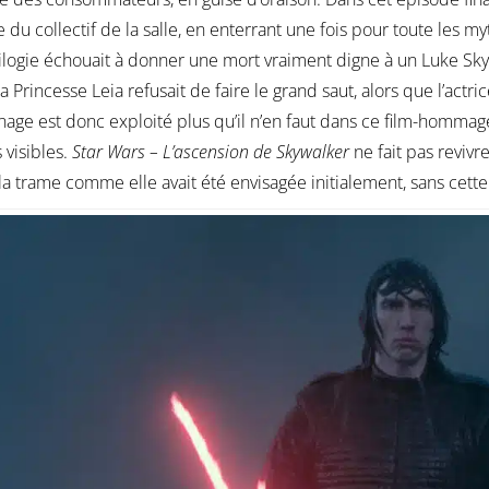
le du collectif de la salle, en enterrant une fois pour toute les
rilogie échouait à donner une mort vraiment digne à un Luke Sky
la Princesse Leia refusait de faire le grand saut, alors que l’actr
age est donc exploité plus qu’il n’en faut dans ce film-hommag
s visibles.
Star Wars – L’ascension de Skywalker
ne fait pas revivr
 la trame comme elle avait été envisagée initialement, sans cett