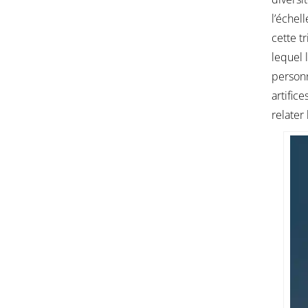
l’échel
cette t
lequel 
personn
artifice
relater