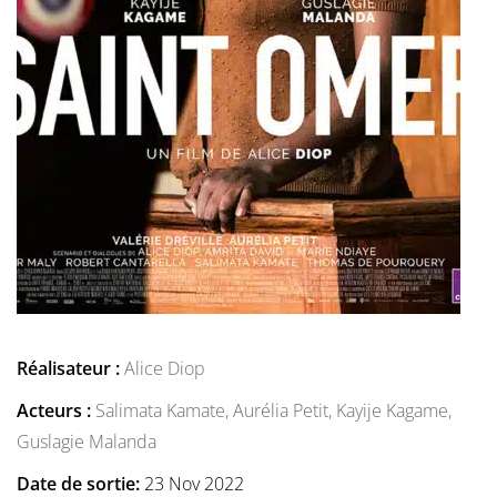
Réalisateur :
Alice Diop
Acteurs :
Salimata Kamate,
Aurélia Petit,
Kayije Kagame,
Guslagie Malanda
Date de sortie:
23 Nov 2022