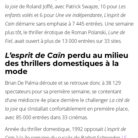
la joie
de Roland Joffé, avec Patrick Swayze, 10 pour
Les
enfants volés
et 6 pour
Une vie indépendante
,
L’esprit de
Caïn
démarre sans emphase à 7 445 entrées. Une semaine
plus tôt, le thriller érotique de Roman Polanski,
Lune de
Fiel
, avait ouvert à plus de 13 000 entrées sur 33 sites.
L’esprit de Caïn
perdu au milieu
des thrillers domestiques à la
mode
Brian De Palma déroute et se retrouve donc à 38 129
spectateurs pour sa première semaine, se contentant
d’une médiocre 4e place derrière le challenger
La cité de
la joie
qui s’installait confortablement en première place,
avec 85 000 entrées dans 33 cinémas.
Année du thriller domestique, 1992 opposait
L’esprit de
Caïn
à la 3e semaine du succès de Barbet Schroeder
J.F.