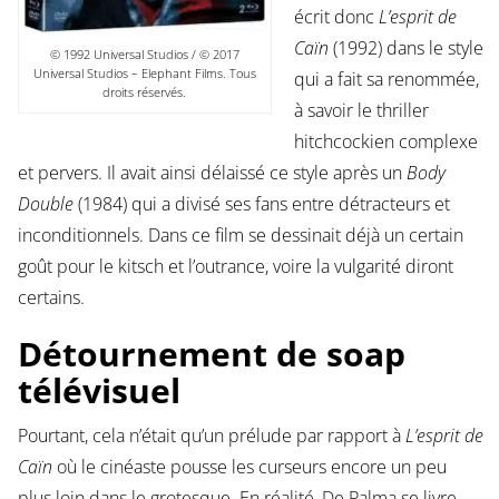
écrit donc
L’esprit de
Caïn
(1992) dans le style
© 1992 Universal Studios / © 2017
Universal Studios – Elephant Films. Tous
qui a fait sa renommée,
droits réservés.
à savoir le thriller
hitchcockien complexe
et pervers. Il avait ainsi délaissé ce style après un
Body
Double
(1984) qui a divisé ses fans entre détracteurs et
inconditionnels. Dans ce film se dessinait déjà un certain
goût pour le kitsch et l’outrance, voire la vulgarité diront
certains.
Détournement de soap
télévisuel
Pourtant, cela n’était qu’un prélude par rapport à
L’esprit de
Caïn
où le cinéaste pousse les curseurs encore un peu
plus loin dans le grotesque. En réalité, De Palma se livre