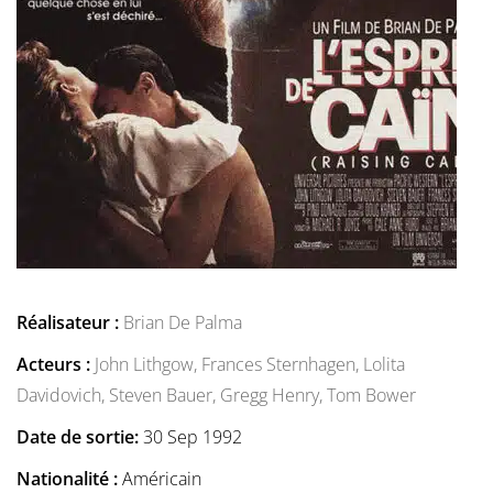
Réalisateur :
Brian De Palma
Acteurs :
John Lithgow,
Frances Sternhagen,
Lolita
Davidovich,
Steven Bauer,
Gregg Henry,
Tom Bower
Date de sortie:
30 Sep 1992
Nationalité :
Américain