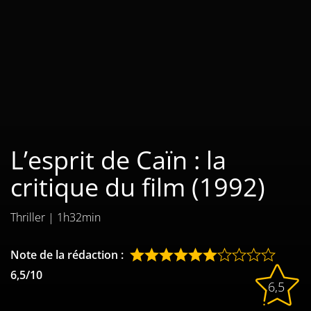
Les films par
genre
Séries
Les films
interdits
L’esprit de Caïn : la
Les Dossiers
critique du film (1992)
Les disparus
Thriller
|
1h32min
Les acteurs
Les actrices
Note de la rédaction :
6,5/10
Les réalisateurs
6,5