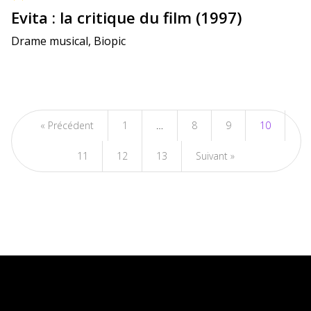
Evita : la critique du film (1997)
Drame musical, Biopic
« Précédent
1
…
8
9
10
11
12
13
Suivant »