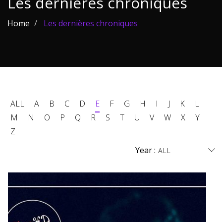
Les dernières chroniques
Les films par
Home
Les dernières chroniques
genre
Séries
Les films
interdits
ALL
A
B
C
D
E
F
G
H
I
J
K
L
Les Dossiers
M
N
O
P
Q
R
S
T
U
V
W
X
Y
Z
Les disparus
Year :
Les acteurs
Les actrices
Les réalisateurs