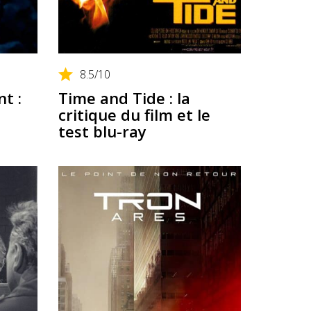
8.5
/10
t :
Time and Tide : la
critique du film et le
test blu-ray