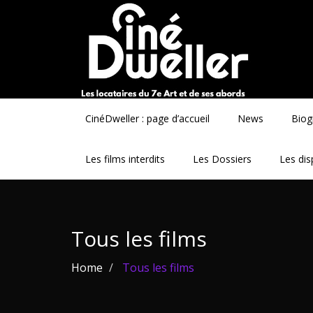
CinéDweller : page d’accueil
News
Biog
Les films interdits
Les Dossiers
Les dis
Tous les films
Home
Tous les films