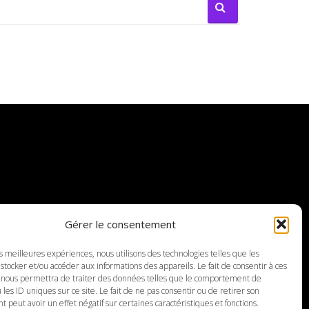
Gérer le consentement
es meilleures expériences, nous utilisons des technologies telles que les
stocker et/ou accéder aux informations des appareils. Le fait de consentir à ces
© 2019-2025 CinéDweller. Tous droits réservés
 nous permettra de traiter des données telles que le comportement de
Rejoignez-nous sur
Twitter.
 les ID uniques sur ce site. Le fait de ne pas consentir ou de retirer son
peut avoir un effet négatif sur certaines caractéristiques et fonctions.