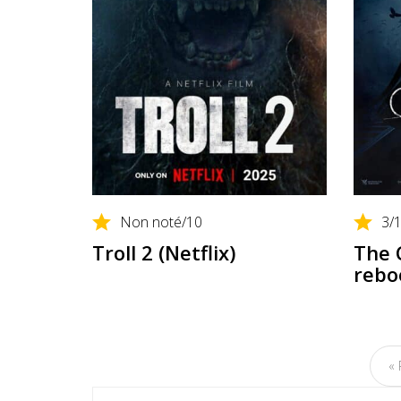
Non noté
/10
3
/
Troll 2 (Netflix)
The C
rebo
« 