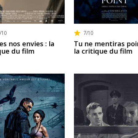
/10
7
/10
s nos envies : la
Tu ne mentiras poin
que du film
la critique du film