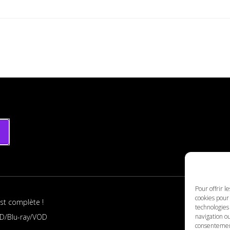
Pour offrir l
cookies pour 
st complète !
technologies
D/Blu-ray/VOD
navigation ou
consentement 