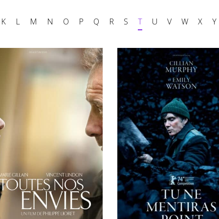
K
L
M
N
O
P
Q
R
S
T
U
V
W
X
Y