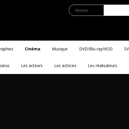
raphies
Cinéma
Musique
DVD/Blu-ray/VOD
S
parus
Les acteurs
Les actrices
Les réalisateurs