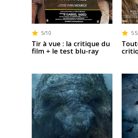
5
/10
5.5
Tir à vue : la critique du
Toute
film + le test blu-ray
criti