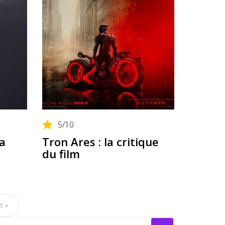
5
/10
la
Tron Ares : la critique
du film
t »