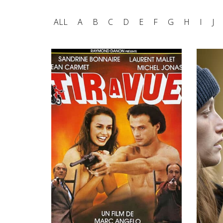
ALL
A
B
C
D
E
F
G
H
I
J