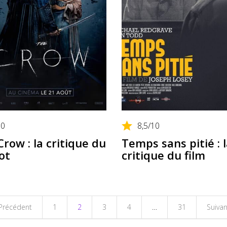
10
8,5
/10
row : la critique du
Temps sans pitié : 
ot
critique du film
Précédent
1
2
3
4
…
31
Suivan