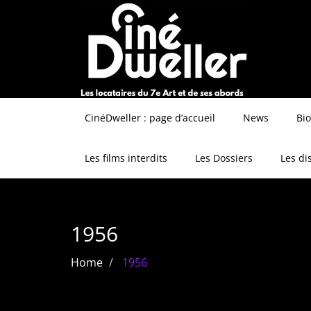
CinéDweller : page d’accueil
News
Bi
Les films interdits
Les Dossiers
Les di
1956
Home
1956