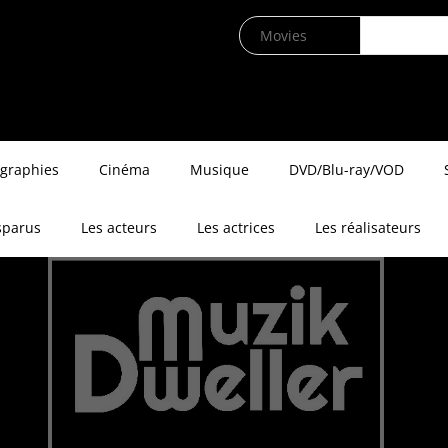
ographies
Cinéma
Musique
DVD/Blu-ray/VOD
sparus
Les acteurs
Les actrices
Les réalisateurs