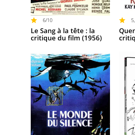
6
/10
5
Le Sang à la tête : la
Quen
critique du film (1956)
criti