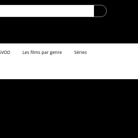
SVOD
Les films par genre
Séries