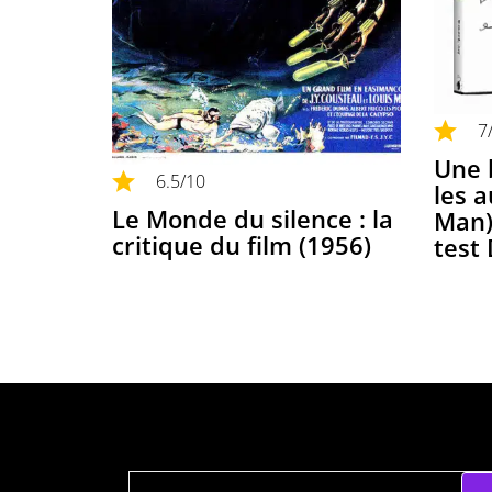
7
Une 
6.5
/10
les 
Le Monde du silence : la
Man) 
critique du film (1956)
test