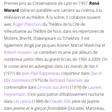
Premier prix au Conservatoire de Lyon en 1957,
René
Morard
mène en parallèle une carrière au cinéma, à la
télévision et au théâtre. À la scène, il collabore souvent
avec
Roger Planchon
, du Théâtre de la Cité de
Villeurbanne au Théâtre de Nice, dans les répertoires de
Molière, Brecht, Shakespeare ou Tchekhov. Il est
également dirigé par Jacques Rosner, Marcel Maréchal et
Robert Hossein
. Le comédien incarne par ailleurs de
nombreux petits rôles au grand écran, de 1965 à 2009. On
le croise ainsi en aubergiste dans
Les mariés de l’an II
(1971) de
Jean-Paul Rappeneau
, colporteur dans
Que la
fête commence
(1975) de
Bertrand Tavernier
, ou
contremaître dans
Le mors aux dents
(1979) de
Laurent
Heynemann
. Il est aussi patron d’établissement nocturne
dans
Les ripoux
(1984) de
Claude Zidi,
père de Jeanne
dans
Jeanne et le garçon formidable
(Ducastel, Martineau,